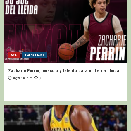
ACB
iLerna Lleida
Zacharie Perrin, músculo y talento para el iLerna Lleida
agosto 8, 2026
0