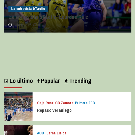
La entrevista bTactic
La entrevista bTactic: Lourdes Ruiz
julio 11, 2026
0
Lo último
Popular
Trending
Caja Rural CB Zamora
Primera FEB
Repaso veraniego
ACB
iLerna Lleida