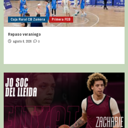
Caja Rural CB Zamora
Primera FEB
Repaso veraniego
agosto 8, 2026
0