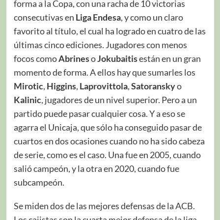
forma a la Copa, con una racha de 10 victorias
consecutivas en
Liga Endesa
, y como un claro
favorito al título, el cual ha logrado en cuatro de las
últimas cinco ediciones. Jugadores con menos
focos como
Abrines
o
Jokubaitis
están en un gran
momento de forma. A ellos hay que sumarles los
Mirotic
,
Higgins
,
Laprovittola
,
Satoransky
o
Kalinic
, jugadores de un nivel superior. Pero a un
partido puede pasar cualquier cosa. Y a eso se
agarra el Unicaja, que sólo ha conseguido pasar de
cuartos en dos ocasiones cuando no ha sido cabeza
de serie, como es el caso. Una fue en 2005, cuando
salió campeón, y la otra en 2020, cuando fue
subcampeón.
Se miden dos de las mejores defensas de la ACB.
Los cajistas son la cuarta mejor defensa de la liga,