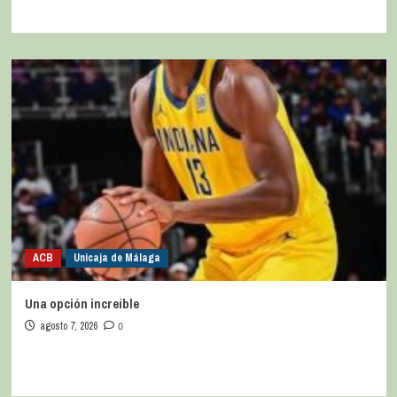
ACB
Unicaja de Málaga
Una opción increíble
agosto 7, 2026
0