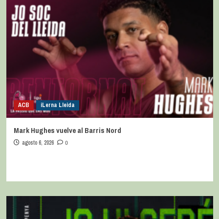
ACB
iLerna Lleida
Mark Hughes vuelve al Barris Nord
agosto 6, 2026
0