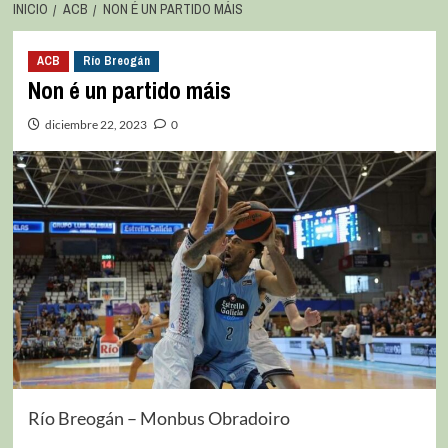
INICIO
ACB
NON É UN PARTIDO MÁIS
ACB
Río Breogán
Non é un partido máis
diciembre 22, 2023
0
Río Breogán – Monbus Obradoiro