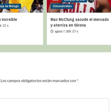
caja de Málaga
Cincoestrellas
 increíble
Mac McClung sacude el mercado
y aterriza en Girona
26
0
agosto 7, 2026
0
Los campos obligatorios están marcados con
*