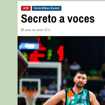
ACB
Surne Bilbao Basket
Secreto a voces
junio 16, 2023
0