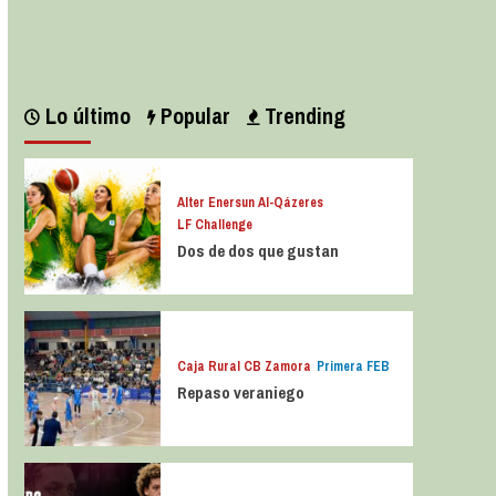
Leer más
Lo último
Popular
Trending
Alter Enersun Al-Qázeres
LF Challenge
Dos de dos que gustan
Caja Rural CB Zamora
Primera FEB
Repaso veraniego