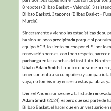
partidos. Sus topes numéricos son 18 puntos (Be
8 rebotes (Bilbao Basket – Valencia), 3 asisten
Bilbao Basket), 3 tapones (Bilbao Basket – Fu
Murcia).
Sinceramente y viendo las estadísticas de su
ha sido un poco
precipitada
porque ni por núm
equipo ACB, lo siento mucho por él. Si por lo 
renovación pero es, con todo respeto, parece qu
pachanga
en las canchas del instituto. No ofr
Ubal
o
Adam Smith
. Lo único que se me ocurr
tener contento a su compañero y compatriota
vaya, no toméis muy en serio estas palabras y
Denzel Andersson se une a la lista de renovado
Adam Smith
(2024), espero que sea parte de hac
Bilbao Basket, el hacer que en un vestuario en