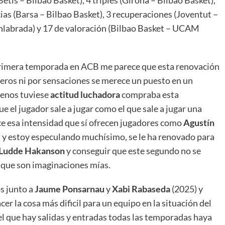
tis – Bilbao Basket), 4 triples (Girona – Bilbao Basket),
cias (Barsa – Bilbao Basket), 3 recuperaciones (Joventut –
enlabrada) y 17 de valoración (Bilbao Basket – UCAM
 primera temporada en ACB me parece que esta renovación
eros ni por sensaciones se merece un puesto en un
menos tuviese
actitud luchadora
compraba esta
e el jugador sale a jugar como el que sale a jugar una
ece esa intensidad que sí ofrecen jugadores como
Agustín
e, y estoy especulando muchísimo, se le ha renovado para
Ludde Hakanson
y conseguir que este segundo no se
a que son imaginaciones mías.
s junto a
Jaume Ponsarnau
y
Xabi Rabaseda
(2025) y
er la cosa más dificil para un equipo en la situación del
 el que hay salidas y entradas todas las temporadas haya