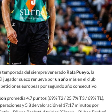
La entrevista bTactic
La entrevista bTactic
mayo 7, 2026
0
Nos hacemos mayores. Vamos creciendo. Tanto así
que el próximo 20 de mayo celebramos nuestro
cuarto cumpleaños. Y todo crecimiento conlleva
sta temporada del siempre venerado
Rafa Pueyo
, la
sus cambios. Cambio que...
 El jugador sueco renueva por
un año
más en el club
Leer más
ompeticiones europeas por segundo año consecutivo.
son
promedia 4,7 puntos (69% T2 / 25,7% T3 / 69% TL),
cuperaciones y 5,8 de valoración el 17:17 minutos por