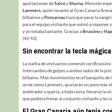
aportaciones de
Salvó
y
Shurna
. Mención espe
Lammers
, quién levantó al Gran Canaria Arena
bilbaínos y
Ponsarnau
tuvo que parar la sangrí
para el equipo visitante que volvió a imponer 
y se notaba bastante. Gracias a
Brussino
y
Hap
(42-43).
Sin encontrar la tecla mágica
La vuelta de vestuarios comenzó con Brussino a
Intercambio de golpes a ambos lados de la pis
bilbaíno. Más movimientos en el banquillo de l
un ex como Lammers, ajustarán un poco más el e
acelerador y quería, a toda costa, llevarse la v
que pudiera frenar al conjunto visitante y les 
El Gran Canaria aún tenía co