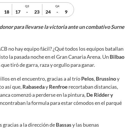
Q3
Q4
18
17
-
23
24
-
9
donor para llevarse la victoria ante un combativo Surne
ACB no hay equipo fácil? ¿Qué todos los equipos batallan
isto la pasada noche en el Gran Canaria Arena. Un
Bilbao
a
que tiró de garra, raza y orgullo para ganar.
llos en el encuentro, gracias a al trío
Pelos
,
Brussino
y
to así que,
Rabaseda
y
Renfroe
recortaban distancias,
ranca comenzó a perderse en la pintura,
De Ridder y
encontraban la formula para estar cómodos en el parqué
 gracias a la dirección de
Bassas
y las buenas