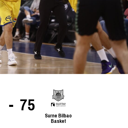
La entrevista bTactic
La entrevista bTactic
mayo 7, 2026
0
Nos hacemos mayores. Vamos creciendo. Tanto así
que el próximo 20 de mayo celebramos nuestro
cuarto cumpleaños. Y todo crecimiento conlleva
sus cambios. Cambio que...
Leer más
-
75
Surne Bilbao
Basket