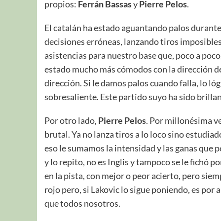
propios:
Ferrán Bassas
y
Pierre Pelos
.
El catalán ha estado aguantando palos durant
decisiones erróneas, lanzando tiros imposibles
asistencias para nuestro base que, poco a poco
estado mucho más cómodos con la dirección de 
dirección. Si le damos palos cuando falla, lo 
sobresaliente. Este partido suyo ha sido brillant
Por otro lado,
Pierre Pelos
. Por millonésima vez
brutal. Ya no lanza tiros a lo loco sino estudia
eso le sumamos la intensidad y las ganas que p
y lo repito, no es Inglis y tampoco se le fichó p
en la pista, con mejor o peor acierto, pero si
rojo pero, si Lakovic lo sigue poniendo, es por
que todos nosotros.