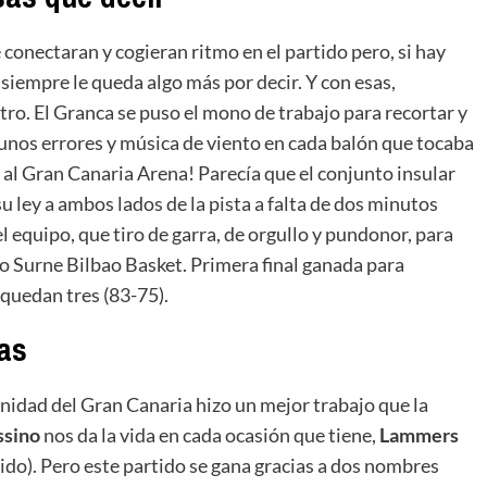
 conectaran y cogieran ritmo en el partido pero, si hay
siempre le queda algo más por decir. Y con esas,
ro. El Granca se puso el mono de trabajo para recortar y
unos errores y música de viento en cada balón que tocaba
 al Gran Canaria Arena! Parecía que el conjunto insular
su ley a ambos lados de la pista a falta de dos minutos
el equipo, que tiro de garra, de orgullo y pundonor, para
so Surne Bilbao Basket. Primera final ganada para
 quedan tres (83-75).
as
nidad del Gran Canaria hizo un mejor trabajo que la
ssino
nos da la vida en cada ocasión que tiene,
Lammers
luido). Pero este partido se gana gracias a dos nombres