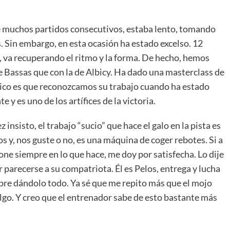
e muchos partidos consecutivos, estaba lento, tomando
. Sin embargo, en esta ocasión ha estado excelso. 12
, va recuperando el ritmo y la forma. De hecho, hemos
Bassas que con la de Albicy. Ha dado una masterclass de
lógico es que reconozcamos su trabajo cuando ha estado
e y es uno de los artífices de la victoria.
 insisto, el trabajo “sucio” que hace el galo en la pista es
dos y, nos guste o no, es una máquina de coger rebotes. Si a
one siempre en lo que hace, me doy por satisfecha. Lo dije
or parecerse a su compatriota. Él es Pelos, entrega y lucha
empre dándolo todo. Ya sé que me repito más que el mojo
 algo. Y creo que el entrenador sabe de esto bastante más