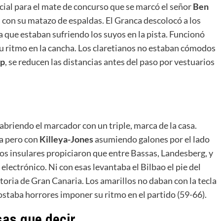
cial para el mate de concurso que se marcó el señor
Ben
 con su matazo de espaldas. El Granca descolocó a los
a que estaban sufriendo los suyos en la pista. Funcionó
su ritmo en la cancha. Los claretianos no estaban cómodos
p
, se reducen las distancias antes del paso por vestuarios
briendo el marcador con un triple, marca de la casa.
ta pero con
Killeya-Jones
asumiendo galones por el lado
os insulares propiciaron que entre Bassas, Landesberg, y
lectrónico. Ni con esas levantaba el Bilbao el pie del
ictoria de Gran Canaria. Los amarillos no daban con la tecla
costaba horrores imponer su ritmo en el partido (59-66).
sas que decir