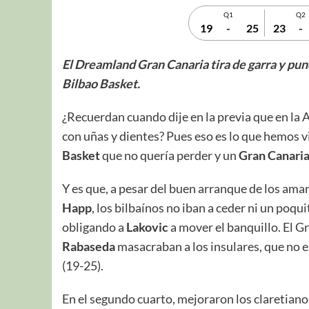
Q1
Q2
19
-
25
23
-
El Dreamland Gran Canaria tira de garra y pun
Bilbao Basket.
¿Recuerdan cuando dije en la previa que en la 
con uñas y dientes? Pues eso es lo que hemos v
Basket
que no quería perder y un
Gran
Canari
Y es que, a pesar del buen arranque de los amari
Happ
, los bilbaínos no iban a ceder ni un poqui
obligando a
Lakovic
a mover el banquillo. El G
Rabaseda
masacraban a los insulares, que no 
(19-25).
En el segundo cuarto, mejoraron los claretianos