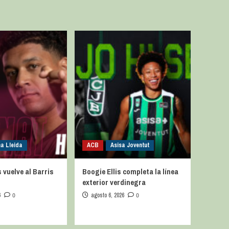
na Lleida
ACB
Asisa Joventut
vuelve al Barris
Boogie Ellis completa la línea
exterior verdinegra
6
0
agosto 6, 2026
0