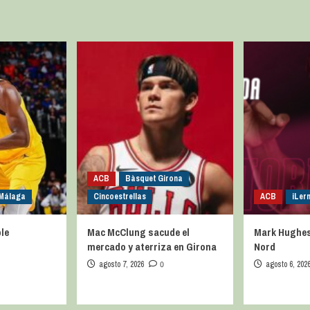
ACB
Bàsquet Girona
 Málaga
Cincoestrellas
ACB
iLer
le
Mac McClung sacude el
Mark Hughes 
mercado y aterriza en Girona
Nord
agosto 7, 2026
0
agosto 6, 202