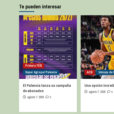
Te pueden interesar
Primera FEB
Super Agropal Palencia
ACB
Unicaja de
El Palencia lanza su campaña
Una opción increíb
de abonados
agosto 7, 2026
0
agosto 7, 2026
0