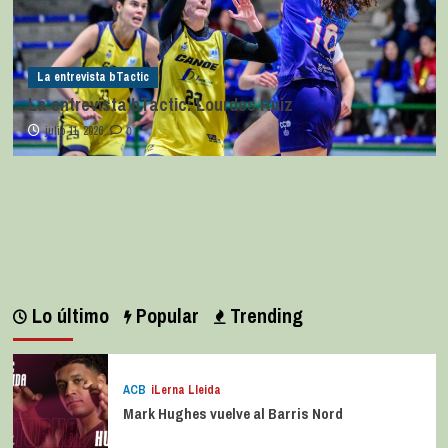
La entrevista bTactic
La entrevista bTactic: Lourdes Ruiz
julio 11, 2026
0
Lo último
Popular
Trending
ACB
iLerna Lleida
Mark Hughes vuelve al Barris Nord