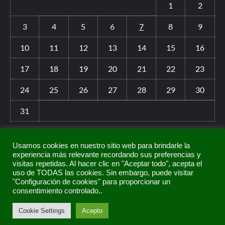
1
2
3
4
5
6
7
8
9
10
11
12
13
14
15
16
17
18
19
20
21
22
23
24
25
26
27
28
29
30
31
« Jul
Usamos cookies en nuestro sitio web para brindarle la
experiencia más relevante recordando sus preferencias y
visitas repetidas. Al hacer clic en "Aceptar todo", acepta el
uso de TODAS las cookies. Sin embargo, puede visitar
"Configuración de cookies" para proporcionar un
Contacto
consentimiento controlado..
Cookie Settings
Acepto