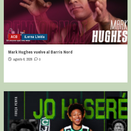
ACB
iLerna Lleida
Mark Hughes vuelve al Barris Nord
agosto 6, 2026
0