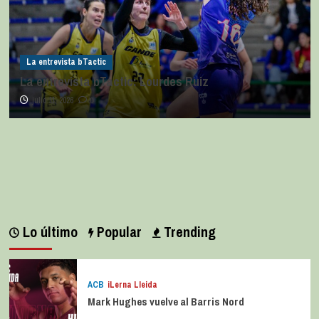
La entrevista bTactic
La entrevista bTactic: Lourdes Ruiz
julio 11, 2026
0
Lo último
Popular
Trending
ACB
iLerna Lleida
Mark Hughes vuelve al Barris Nord