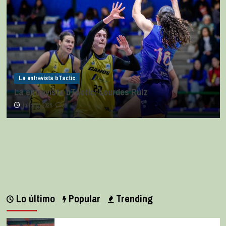
La entrevista bTactic
La entrevista bTactic: Lourdes Ruiz
julio 11, 2026
0
Lo último
Popular
Trending