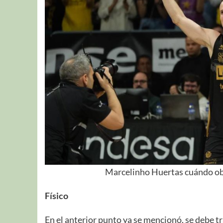
Marcelinho Huertas cuándo obt
Físico
En el anterior punto ya se mencionó, se debe tr