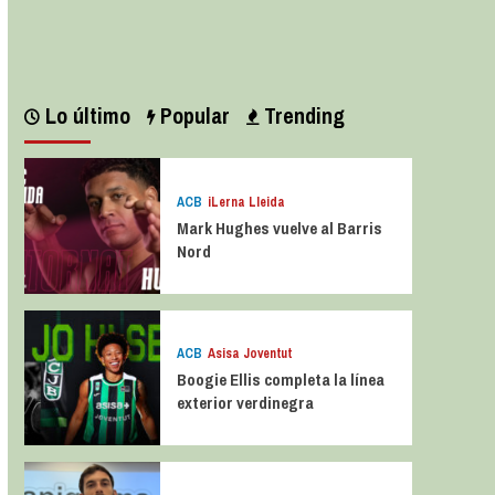
Leer más
Lo último
Popular
Trending
ACB
iLerna Lleida
Mark Hughes vuelve al Barris
Nord
ACB
Asisa Joventut
Boogie Ellis completa la línea
exterior verdinegra