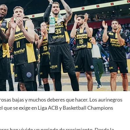
La entrevista bTactic
La entrevista bTactic
mayo 7, 2026
0
Nos hacemos mayores. Vamos creciendo. Tanto así
que el próximo 20 de mayo celebramos nuestro
cuarto cumpleaños. Y todo crecimiento conlleva
sus cambios. Cambio que...
Leer más
rosas bajas y muchos deberes que hacer. Los aurinegros
vel que se exige en Liga ACB y Basketball Champions
neros han vivido un periodo de crecimiento. Desde la