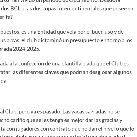
 dos BCL o las dos copas Intercontinentales que posee en
erife?
puestos, es una Entidad que vela por el buen uso y de
us arcas, el club dictaminó un presupuesto en torno a los
porada 2024-2025.
da a la confección de una plantilla, dado que el Club es
atar las diferentes claves que podrían desglosar algunos
ada.
l Club, pero ya es pasado. Las vacas sagradas no se
o cariño que se les tenga es mejor dar las gracias y
a con jugadores con contrato que no dan el nivel o que lo
lema, dado que ocupan masa salarial y no dan el nivel