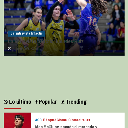
La entrevista bTactic
La entrevista bTactic: Lourdes Ruiz
julio 11, 2026
0
Lo último
Popular
Trending
ACB
Bàsquet Girona
Cincoestrellas
Mac McClung sacude el mercado y