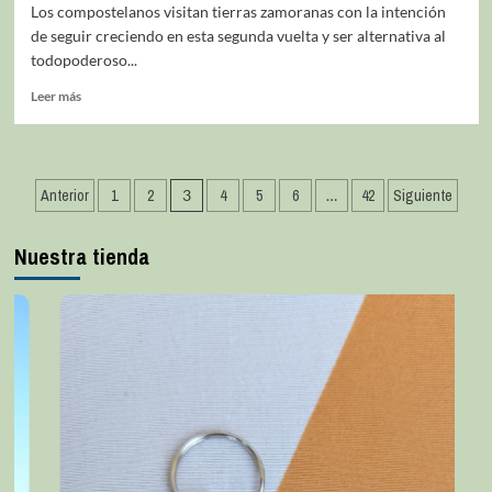
Los compostelanos visitan tierras zamoranas con la intención
de seguir creciendo en esta segunda vuelta y ser alternativa al
todopoderoso...
Leer más
Anterior
1
2
3
4
5
6
…
42
Siguiente
Nuestra tienda