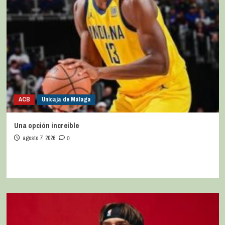
ACB
Unicaja de Málaga
Una opción increíble
agosto 7, 2026
0