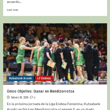
acuerdo...
Leer más
Kutxabank Araski
LF Endesa
Único Objetivo: Ganar en Mendizorrotza
febrero 26, 2026
0
En la próxima jornada de la Liga Endesa Femenina, Kutxabank
Araski recibirá en Mendizorrotza a Leganés F, en un duelo...