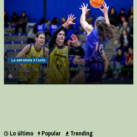
La entrevista bTactic
La entrevista bTactic: Lourdes Ruiz
julio 11, 2026
0
Lo último
Popular
Trending