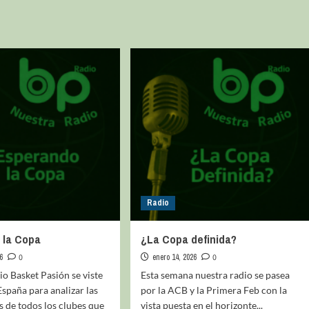
Radio
 la Copa
¿La Copa definida?
6
0
enero 14, 2026
0
o Basket Pasión se viste
Esta semana nuestra radio se pasea
spaña para analizar las
por la ACB y la Primera Feb con la
s de todos los clubes que
vista puesta en el horizonte...