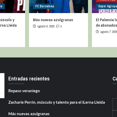
da
FC Barcelona
Super Agropa
músculo y
Más nuevas azulgranas
El Palencia
erna Lleida
de abonado
agosto 8, 2026
0
agosto 7, 202
Entradas recientes
C
Repaso veraniego
Zacharie Perrin, músculo y talento para el iLerna Lleida
Más nuevas azulgranas