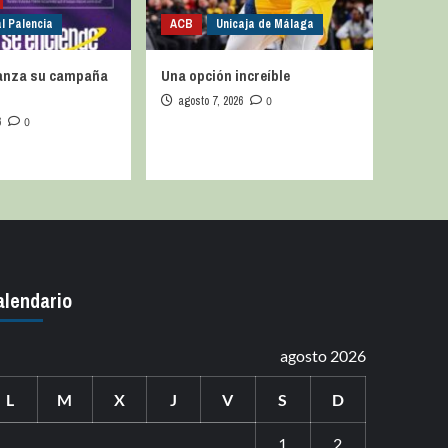
l Palencia
ACB
Unicaja de Málaga
 lanza su campaña
Una opción increíble
s
agosto 7, 2026
0
6
0
alendario
agosto 2026
L
M
X
J
V
S
D
1
2