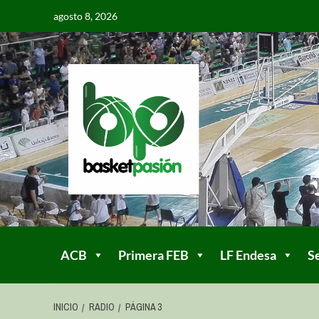
agosto 8, 2026
ACB
Primera FEB
LF Endesa
S
INICIO
RADIO
PÁGINA 3