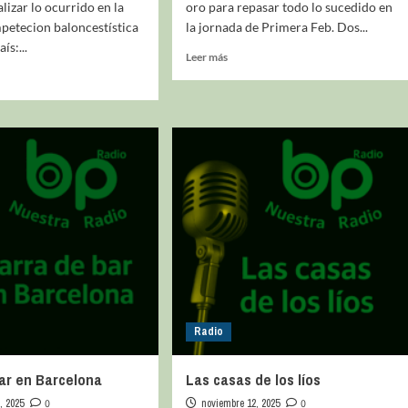
lizar lo ocurrido en la
oro para repasar todo lo sucedido en
etecion baloncestística
la jornada de Primera Feb. Dos...
ís:...
Leer más
Radio
ar en Barcelona
Las casas de los líos
, 2025
0
noviembre 12, 2025
0