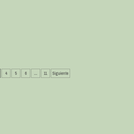
4
5
6
…
11
Siguiente