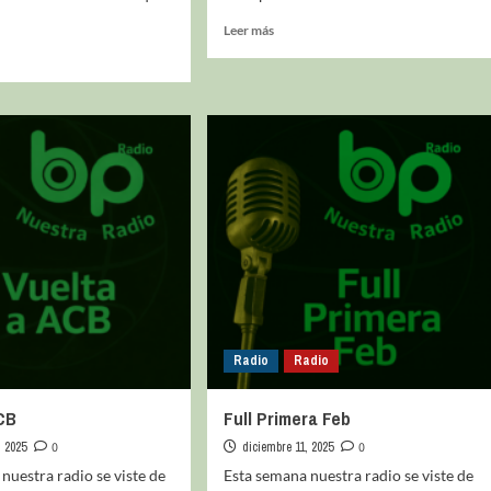
Leer más
La entrevista bTactic
La entrevista bTactic
mayo 7, 2026
0
Nos hacemos mayores. Vamos creciendo. Tanto así
que el próximo 20 de mayo celebramos nuestro
cuarto cumpleaños. Y todo crecimiento conlleva
sus cambios. Cambio que...
Leer más
Radio
Radio
CB
Full Primera Feb
, 2025
0
diciembre 11, 2025
0
nuestra radio se viste de
Esta semana nuestra radio se viste de