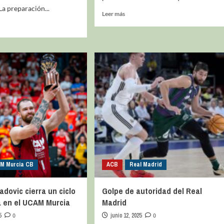
a preparación...
Leer más
La entrevista bTactic
La entrevista bTactic
mayo 7, 2026
0
Nos hacemos mayores. Vamos creciendo. Tanto así
que el próximo 20 de mayo celebramos nuestro
cuarto cumpleaños. Y todo crecimiento conlleva
sus cambios. Cambio que...
Leer más
M Murcia CB
ACB
Real Madrid
dovic cierra un ciclo
Golpe de autoridad del Real
a en el UCAM Murcia
Madrid
5
0
junio 12, 2025
0