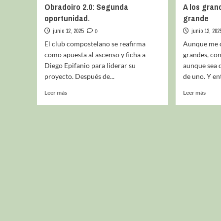
Obradoiro 2.0: Segunda
A los gran
oportunidad.
grande
junio 12, 2025
0
junio 12, 202
El club compostelano se reafirma
Aunque me c
como apuesta al ascenso y ficha a
grandes, con
Diego Epifanio para liderar su
aunque sea d
proyecto. Después de...
de uno. Y ent
Leer más
Leer más