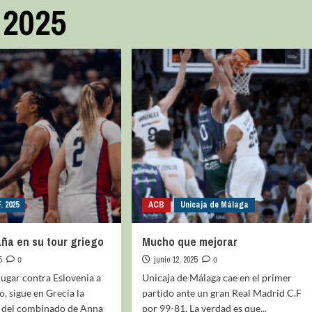
 2025
. 2025
ACB
Unicaja de Málaga
ña en su tour griego
Mucho que mejorar
5
0
junio 12, 2025
0
ugar contra Eslovenia a
Unicaja de Málaga cae en el primer
o, sigue en Grecia la
partido ante un gran Real Madrid C.F
 del combinado de Anna
por 99-81. La verdad es que...