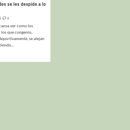
des se les despide a lo
5
0
ansa ver como los
 los que congenio,
eportivamente, se alejan
iendo...