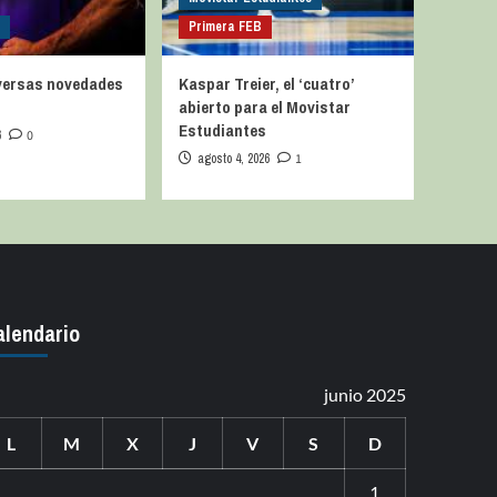
a
Primera FEB
iversas novedades
Kaspar Treier, el ‘cuatro’
abierto para el Movistar
Estudiantes
6
0
agosto 4, 2026
1
alendario
junio 2025
L
M
X
J
V
S
D
1