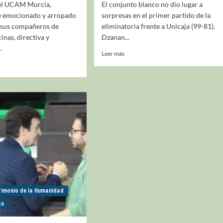
del UCAM Murcia,
El conjunto blanco no dio lugar a
e emocionado y arropado
sorpresas en el primer partido de la
e sus compañeros de
eliminatoria frente a Unicaja (99-81).
cinas, directiva y
Dzanan...
.
Leer más
rimonio de la Humanidad
as