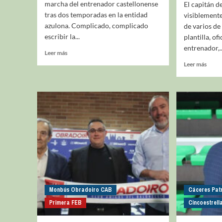
marcha del entrenador castellonense
El capitán 
tras dos temporadas en la entidad
visiblement
azulona. Complicado, complicado
de varios d
escribir la...
plantilla, ofi
entrenador,..
Leer más
Leer más
Monbús Obradoiro CAB
Cáceres Pat
Primera FEB
Cincoestrell