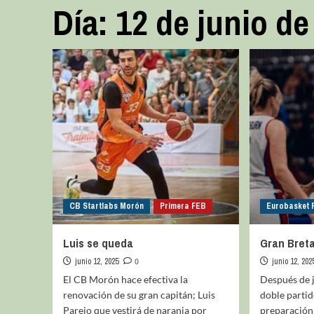
Día:
12 de junio de
CB Startlabs Morón
Primera FEB
Eurobasket F
Luis se queda
Gran Breta
junio 12, 2025
0
junio 12, 202
El CB Morón hace efectiva la
Después de j
renovación de su gran capitán; Luis
doble partid
Parejo que vestirá de naranja por
preparación