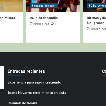
Femenino Selección
FC Barcelon
endimiento
Reunión de familia
Últimas y d
blaugranas
agosto 5, 2026
0
agosto 4, 202
Entradas recientes
C
Experiencia para seguir creciendo
Joana Navarro: rendimiento en pista
Reunión de familia