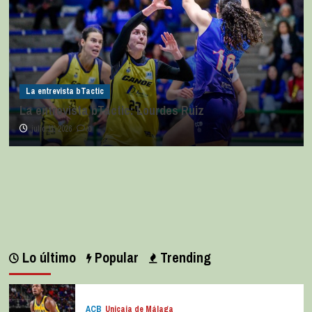
La entrevista bTactic
La entrevista bTactic: Lourdes Ruiz
julio 11, 2026
0
Lo último
Popular
Trending
ACB
Unicaja de Málaga