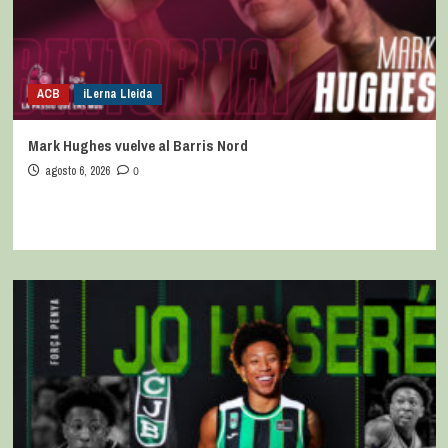
ACB
iLerna Lleida
Mark Hughes vuelve al Barris Nord
agosto 6, 2026
0