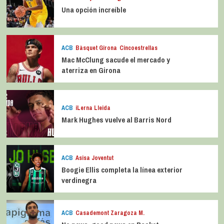
Una opción increíble
ACB
Bàsquet Girona
Cincoestrellas
Mac McClung sacude el mercado y
aterriza en Girona
ACB
iLerna Lleida
Mark Hughes vuelve al Barris Nord
ACB
Asisa Joventut
Boogie Ellis completa la línea exterior
verdinegra
ACB
Casademont Zaragoza M.