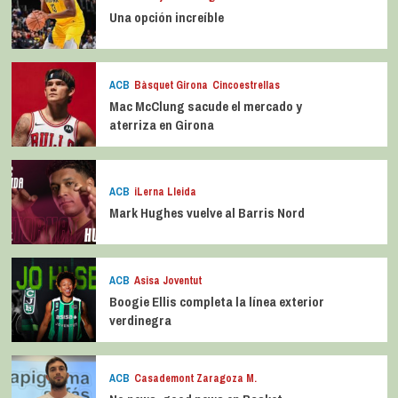
Una opción increíble
ACB
Bàsquet Girona
Cincoestrellas
Mac McClung sacude el mercado y
aterriza en Girona
ACB
iLerna Lleida
Mark Hughes vuelve al Barris Nord
ACB
Asisa Joventut
Boogie Ellis completa la línea exterior
verdinegra
ACB
Casademont Zaragoza M.