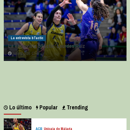
La entrevista bTactic
La entrevista bTactic: Lourdes Ruiz
julio 11, 2026
0
Lo último
Popular
Trending
ACB
Unicaja de Málaga