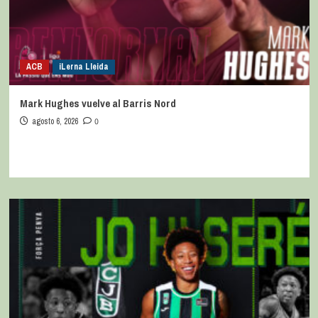
ACB
iLerna Lleida
Mark Hughes vuelve al Barris Nord
agosto 6, 2026
0