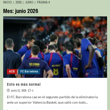
INICIO
2026
JUNIO
PÁGINA 4
Mes:
junio 2026
ACB
FC Barcelona
Esto es más normal
junio 21, 2026
0
El FC Barcelona cae en el segundo partido de la eliminatoria
ante un superior Valencia Basket, que salió con todo...