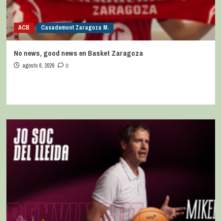
ACB
Casademont Zaragoza M.
No news, good news en Basket Zaragoza
agosto 6, 2026
0