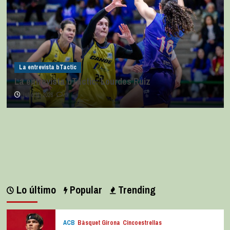
La entrevista bTactic
La entrevista bTactic: Lourdes Ruiz
julio 11, 2026
0
Lo último
Popular
Trending
ACB
Bàsquet Girona
Cincoestrellas