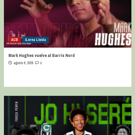
ACB
iLerna Lleida
Mark Hughes vuelve al Barris Nord
agosto 6, 2026
0