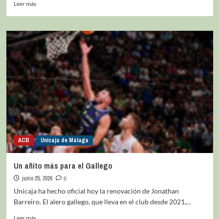
Leer más
ACB
Unicaja de Málaga
Un añito más para el Gallego
junio 25, 2026
0
Unicaja ha hecho oficial hoy la renovación de Jonathan
Barreiro. El alero gallego, que lleva en el club desde 2021,...
Leer más