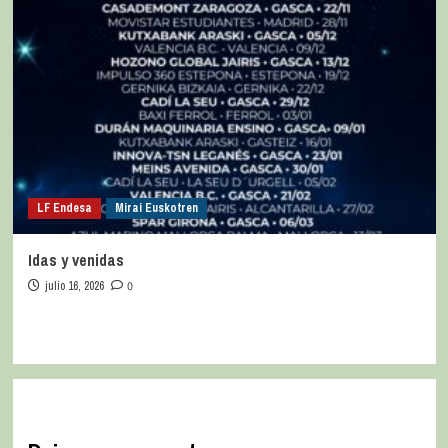
LF Endesa
Mirai Euskotren
Idas y venidas
julio 16, 2026
0