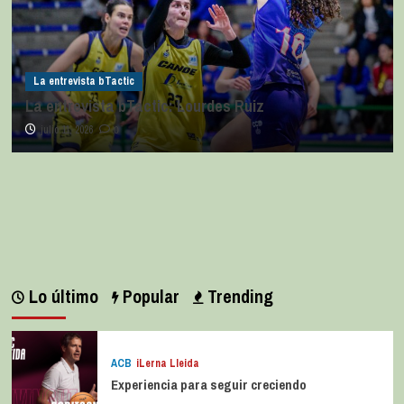
La entrevista bTactic
La entrevista bTactic: Lourdes Ruiz
julio 11, 2026
0
Lo último
Popular
Trending
ACB
iLerna Lleida
Experiencia para seguir creciendo