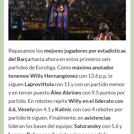
Repasamos los
mejores jugadores por estadísticas
del Barça
hasta ahora en estos primeros seis
partidos de Euroliga. Como
máximo anotador
tenemos Willy Hernangómez
con 13.6 p.p, le
siguen
Laprovittola
con 11 y con un partido menos
y en tercer puesto
Álex Abrines
con 9.5 puntos por
partido. En rebotes repite
Willy en el liderato con
6.6
,
Vesely
con 4.1 y
Kalinic
con casi 4 rebotes por
partido le siguen. Finalmente, en
asistencias
lideran los bases del equipo:
Satoransky
con 5.6 y