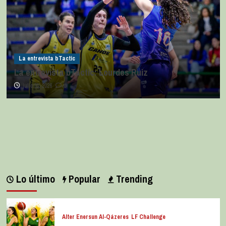
La entrevista bTactic
La entrevista bTactic: Lourdes Ruiz
julio 11, 2026
0
Lo último
Popular
Trending
Alter Enersun Al-Qázeres
LF Challenge