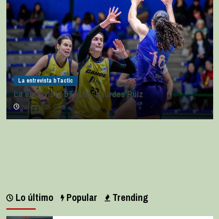
La entrevista bTactic
La entrevista bTactic: Lourdes Ruiz
julio 11, 2026
0
Lo último
Popular
Trending