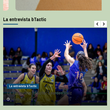
La entrevista bTactic
La entrevista bTactic
La entrevista bTactic: Lourdes Ruiz
julio 11, 2026
0