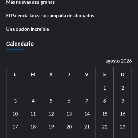
Más nuevas azulgranas
El Palencia lanza su campaña de abonados
Una opción increíble
Calendario
agosto 2026
L
M
X
J
V
S
D
1
2
3
4
5
6
7
8
9
10
11
12
13
14
15
16
17
18
19
20
21
22
23