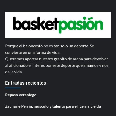
Porque el baloncesto no es tan solo un deporte. Se
convierte en una forma de vida.
Queremos aportar nuestro granito de arena para devolver
al aficionado el interés por este deporte que amamos y nos
da la vida
Entradas recientes
Repaso veraniego
Zacharie Perrin, músculo y talento para el iLerna Lleida