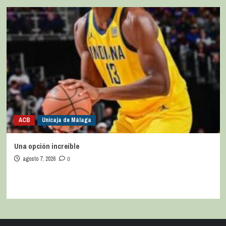
ACB
Unicaja de Málaga
Una opción increíble
agosto 7, 2026
0