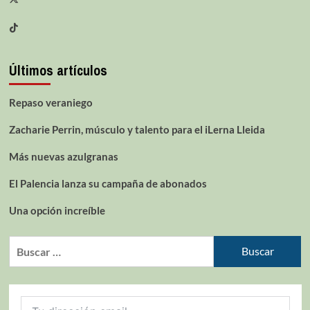
Últimos artículos
Repaso veraniego
Zacharie Perrin, músculo y talento para el iLerna Lleida
Más nuevas azulgranas
El Palencia lanza su campaña de abonados
Una opción increíble