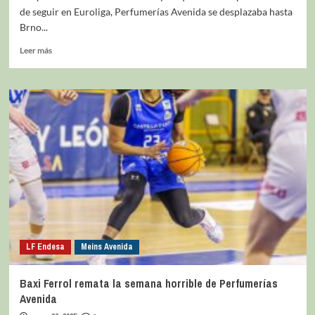
de seguir en Euroliga, Perfumerías Avenida se desplazaba hasta
Brno...
Leer más
LF Endesa
Meins Avenida
Baxi Ferrol remata la semana horrible de Perfumerías
Avenida