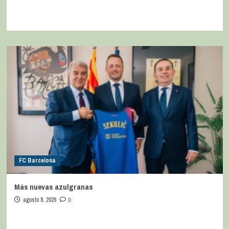
FC Barcelona
Más nuevas azulgranas
agosto 8, 2026
0