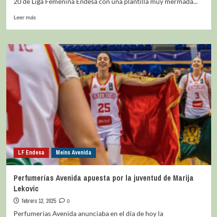
20 de Liga Femenina Endesa con una plantilla muy mermada...
Leer más
LF Endesa
Meins Avenida
Perfumerías Avenida apuesta por la juventud de Marija
Lekovic
febrero 12, 2025
0
Perfumerías Avenida anunciaba en el día de hoy la