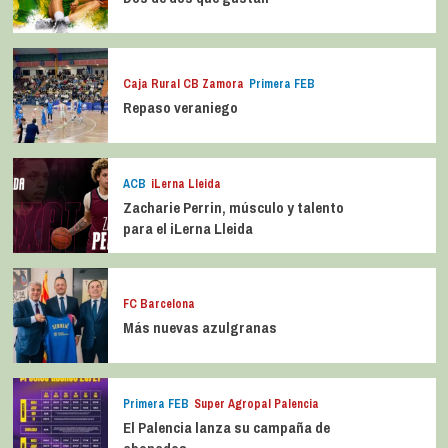
Caja Rural CB Zamora
Primera FEB
Repaso veraniego
ACB
iLerna Lleida
Zacharie Perrin, músculo y talento
para el iLerna Lleida
FC Barcelona
Más nuevas azulgranas
Primera FEB
Super Agropal Palencia
El Palencia lanza su campaña de