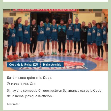
Copa de la Reina 2025
Meins Avenida
Salamanca quiere la Copa
marzo 19, 2025
0
Si hay una competición que guste en Salamanca esa es la Copa
de la Reina, y es que la afición...
Leer más