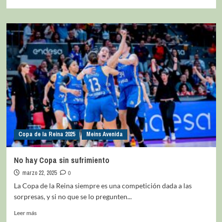
Copa de la Reina 2025
Meins Avenida
No hay Copa sin sufrimiento
marzo 22, 2025
0
La Copa de la Reina siempre es una competición dada a las
sorpresas, y si no que se lo pregunten...
Leer más