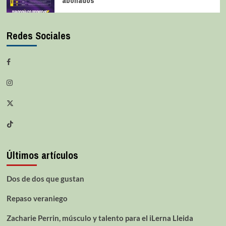
abonados
Redes Sociales
Últimos artículos
Dos de dos que gustan
Repaso veraniego
Zacharie Perrin, músculo y talento para el iLerna Lleida