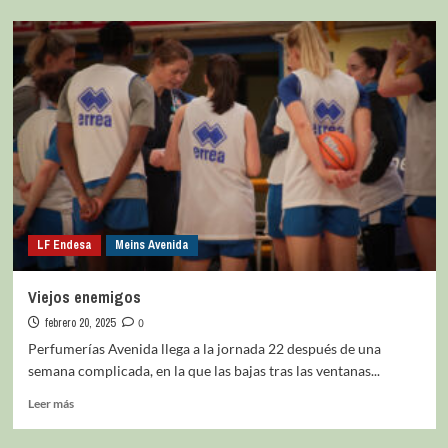
LF Endesa
Meins Avenida
Viejos enemigos
febrero 20, 2025
0
Perfumerías Avenida llega a la jornada 22 después de una
semana complicada, en la que las bajas tras las ventanas...
Leer más