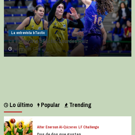
La entrevista bTactic
La entrevista bTactic: Lourdes Ruiz
julio 11, 2026
0
Lo último
Popular
Trending
Alter Enersun Al-Qázeres
LF Challenge
Dos de dos que gustan