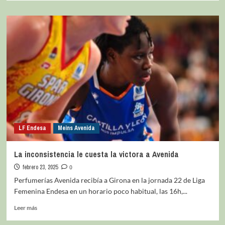
LF Endesa
Meins Avenida
La inconsistencia le cuesta la victora a Avenida
febrero 23, 2025
0
Perfumerías Avenida recibía a Girona en la jornada 22 de Liga
Femenina Endesa en un horario poco habitual, las 16h,...
Leer más