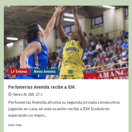
LF Endesa
Meins Avenida
Perfumerías Avenida recibe a IDK
febrero 28, 2025
0
Perfumerías Avenida afronta su segunda jornada consecutiva
jugando en casa, en esta ocasión recibe a IDK Euskotren
esperando un mejor...
Leer más