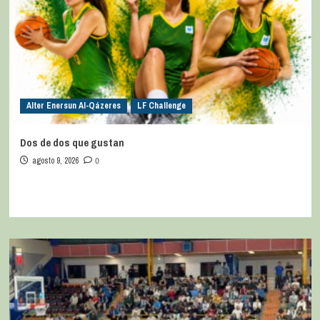
Alter Enersun Al-Qázeres
LF Challenge
Dos de dos que gustan
agosto 9, 2026
0