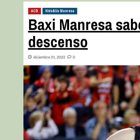
ACB
Kids&Us Manresa
Baxi Manresa sabe 
descenso
diciembre 31, 2022
0