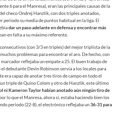
nte 6 para el Manresa), eran las principales causas de la
 del checo Ondrej Hanzlik, con dos triples anotados,
 periodo su media de puntos habitual en la liga. El
debía
dar un paso adelante en defensa y encontrar más
ban en falta a su máximo referente.
nsecutivos (con 3/3 en triples) del mejor triplista de la
n muchos problemas para encontrar el aro. De hecho, con
 marcador reflejaba un empate a 25. El buen trabajo de
l debutante Devin Robinson servía a los locales para
e era capaz de anotar tres tiros de campo en todo el
un triple de Quino Colom y otro de Hanzlik, este último
l ni Kameron Taylor habían anotado aún ningún tiro de
 por lo que el Manresa, ahora sí, estaba haciendo bien los
ndo periodo (22-8), el electrónico reflejaba un
36-31 para