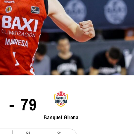
La entrevista bTactic
La entrevista bTactic
mayo 7, 2026
0
Nos hacemos mayores. Vamos creciendo. Tanto así
que el próximo 20 de mayo celebramos nuestro
cuarto cumpleaños. Y todo crecimiento conlleva
sus cambios. Cambio que...
-
79
Leer más
Basquet Girona
Q3
Q4