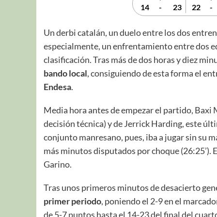
14
-
23
22
-
Un derbi catalán, un duelo entre los dos entre
especialmente, un enfrentamiento entre dos equ
clasificación. Tras más de dos horas y diez min
bando local
, consiguiendo de esta forma el en
Endesa
.
Media hora antes de empezar el partido, Baxi 
decisión técnica) y de Jerrick Harding, este úl
conjunto manresano, pues, iba a jugar sin su m
más minutos disputados por choque (26:25’). El
Garino.
Tras unos primeros minutos de desacierto gen
primer periodo
, poniendo el 2-9 en el marcad
de 5-7 puntos hasta el 14-23 del final del cuart