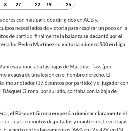
8
27
-
22
19
-
26
nadores con más partidos dirigidos en ACB y,
ipos necesitados de victoria para respirar un poco en la
utos de partido, finalmente
la balanza se decantó por el
trenador
Pedro Martínez
su
victoria número 500
en Liga
Manresa anunciaba las bajas de Matthias Tass (por
timo a causa de una lesión en el hombro derecho. El
áximo anotador (17,6 puntos por partido) y el jugador con
 Bàsquet Girona, por su lado, contaba con la baja de
eral,
el Bàsquet Girona empezó a dominar claramente el
or con cuatro minutos disputados y manteniendo ventajas
o. El acierto en los lanzamientos (66% en t2 y 42% en t3),