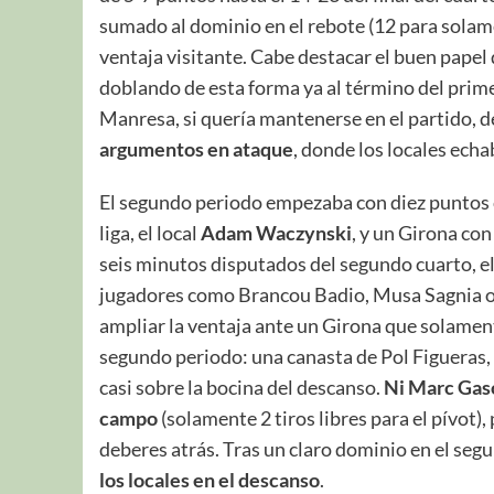
sumado al dominio en el rebote (12 para solame
ventaja visitante. Cabe destacar el buen papel
doblando de esta forma ya al término del primer
Manresa, si quería mantenerse en el partido, 
argumentos en ataque
, donde los locales echa
El segundo periodo empezaba con diez puntos co
liga, el local
Adam Waczynski
, y un Girona co
seis minutos disputados del segundo cuarto, el
jugadores como Brancou Badio, Musa Sagnia o e
ampliar la ventaja ante un Girona que solament
segundo periodo: una canasta de Pol Figueras, 
casi sobre la bocina del descanso.
Ni Marc Gaso
campo
(solamente 2 tiros libres para el pívot),
deberes atrás. Tras un claro dominio en el segu
los locales en el descanso
.