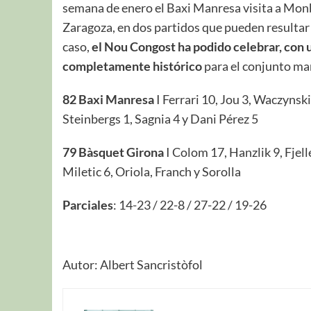
semana de enero el Baxi Manresa visita a Mon
Zaragoza, en dos partidos que pueden resultar 
caso,
el Nou Congost ha podido celebrar, con un
completamente histórico
para el conjunto ma
82 B
axi
Manresa
I Ferrari 10, Jou 3, Waczynsk
Steinbergs 1, Sagnia 4 y Dani Pérez 5
79 Bàsquet Girona
I Colom 17, Hanzlik 9, Fjelle
Miletic 6, Oriola, Franch y Sorolla
Parcial
e
s
: 14-23 / 22-8 / 27-22 / 19-26
Autor: Albert Sancristòfol