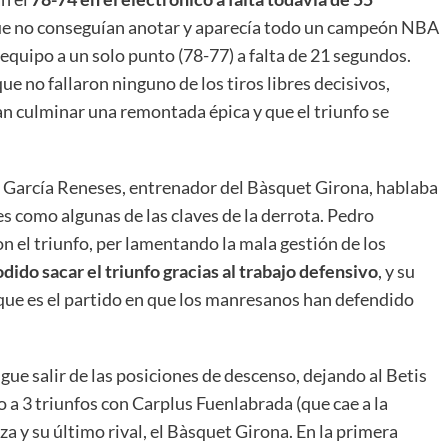
que no conseguían anotar y aparecía todo un campeón NBA
equipo a un solo punto (78-77) a falta de 21 segundos.
 que no fallaron ninguno de los tiros libres decisivos,
an culminar una remontada épica y que el triunfo se
to García Reneses, entrenador del Bàsquet Girona, hablaba
tes como algunas de las claves de la derrota. Pedro
n el triunfo, per lamentando la mala gestión de los
dido sacar el triunfo gracias al trabajo defensivo
, y su
 que es el partido en que los manresanos han defendido
ue salir de las posiciones de descenso, dejando al Betis
a 3 triunfos con Carplus Fuenlabrada (que cae a la
y su último rival, el Bàsquet Girona. En la primera