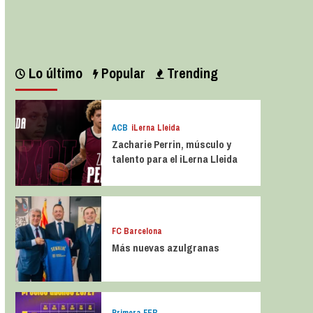
Leer más
Lo último
Popular
Trending
ACB
iLerna Lleida
Zacharie Perrin, músculo y
talento para el iLerna Lleida
FC Barcelona
Más nuevas azulgranas