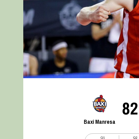
82
Baxi Manresa
Q1
Q2