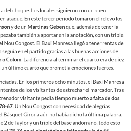
ca del choque. Los locales siguieron con un buen
en ataque. En este tercer periodo tomaron el relevo los
nson
y de un
Martinas Geben
que, además de tener la
mpezaba también a aportar en la anotación, con un triple
el Nou Congost. El Baxi Manresa llegó a tener rentas de
 seguía en el partido gracias a las buenas acciones de
r o Colom
. La diferencia al terminar el cuarto era de diez
ra un último cuarto que prometía emociones fuertes.
enciadas. En los primeros ocho minutos, el Baxi Manresa
ntentos de los visitantes de estrechar el marcador. Tras
ntrenador visitante pedía tiempo muerto
a falta de dos
 78-67
. Un Nou Congost con necesidad de alegrías
el Bàsquet Girona aún no había dicho la última palabra.
 2 de Taylor y un triple del base andorrano, todo esto
an el
78-74 en el electrónico a falta todavía de 55