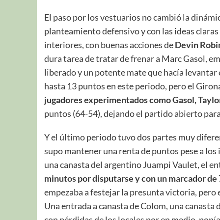
El paso por los vestuarios no cambió la dinámi
planteamiento defensivo y con las ideas claras 
interiores, con buenas acciones de
Devin Robi
dura tarea de tratar de frenar a Marc Gasol, e
liberado y un potente mate que hacía levantar 
hasta 13 puntos en este periodo, pero el Girona
jugadores experimentados como Gasol, Taylo
puntos (64-54), dejando el partido abierto pa
Y el último periodo tuvo dos partes muy difer
supo mantener una renta de puntos pese a los i
una canasta del argentino Juampi Vaulet, el e
minutos por disputarse y con un marcador de
empezaba a festejar la presunta victoria, pero 
Una entrada a canasta de Colom, una canasta de
con pérdidas de los locales por en medio, poní