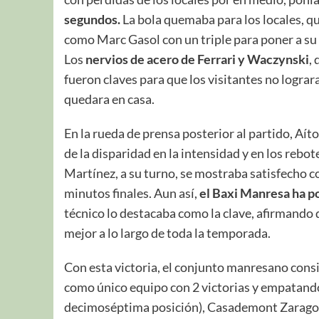
segundos.
La bola quemaba para los locales, 
como Marc Gasol con un triple para poner a su 
Los
nervios de acero de Ferrari y Waczynski
,
fueron claves para que los visitantes no lograr
quedara en casa.
En la rueda de prensa posterior al partido, Aí
de la disparidad en la intensidad y en los rebo
Martínez, a su turno, se mostraba satisfecho co
minutos finales. Aun así,
el Baxi Manresa ha po
técnico lo destacaba como la clave, afirmando
mejor a lo largo de toda la temporada.
Con esta victoria, el conjunto manresano consig
como único equipo con 2 victorias y empatando 
decimoséptima posición), Casademont Zaragoza 