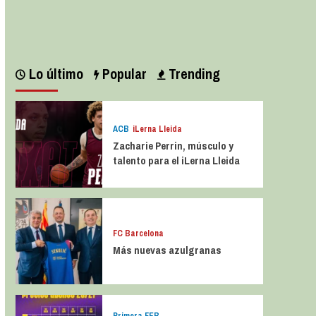
Leer más
Lo último
Popular
Trending
ACB
iLerna Lleida
Zacharie Perrin, músculo y
talento para el iLerna Lleida
FC Barcelona
Más nuevas azulgranas