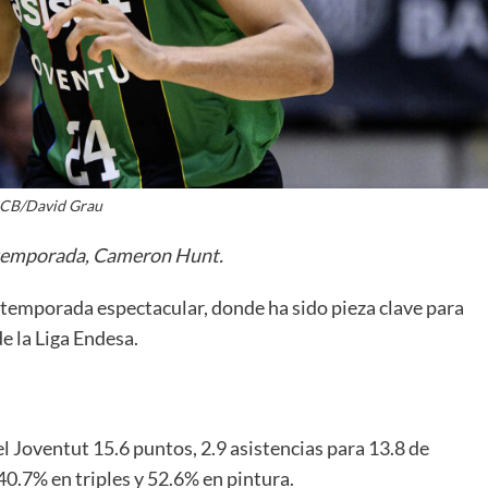
La entrevista bTactic
La entrevista bTactic
CB/David Grau
mayo 7, 2026
0
Nos hacemos mayores. Vamos creciendo. Tanto así
la temporada, Cameron Hunt.
que el próximo 20 de mayo celebramos nuestro
cuarto cumpleaños. Y todo crecimiento conlleva
 temporada espectacular, donde ha sido pieza clave para
sus cambios. Cambio que...
de la Liga Endesa.
Leer más
 Joventut 15.6 puntos, 2.9 asistencias para 13.8 de
0.7% en triples y 52.6% en pintura.