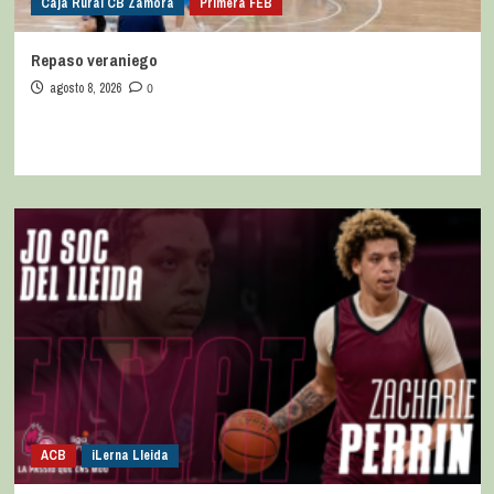
Caja Rural CB Zamora
Primera FEB
Repaso veraniego
agosto 8, 2026
0
ACB
iLerna Lleida