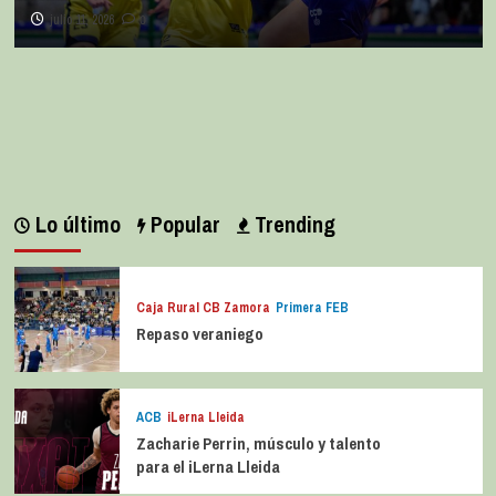
julio 11, 2026
0
Lo último
Popular
Trending
Caja Rural CB Zamora
Primera FEB
Repaso veraniego
ACB
iLerna Lleida
Zacharie Perrin, músculo y talento
para el iLerna Lleida