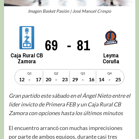
Imagen Basket Pasión | José Manuel Crespo
69
-
81
Caja Rural CB
Leyma
Zamora
Coruña
Q1
Q2
Q3
Q4
12
-
17
20
-
23
29
-
16
14
-
25
Gran partido este sábado en el Ángel Nieto entre el
líder invicto de Primera FEB y un Caja Rural CB
Zamora con opciones hasta los últimos minutos
El encuentro arrancó con muchas imprecisiones
por parte de ambos equipos, durante casi tres