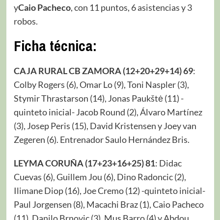
y
Caio Pacheco
, con 11 puntos, 6 asistencias y 3
robos.
Ficha técnica:
CAJA RURAL CB ZAMORA (12+20+29+14) 69
:
Colby Rogers (6), Omar Lo (9), Toni Naspler (3),
Stymir Thrastarson (14), Jonas Paukštė (11) -
quinteto inicial- Jacob Round (2), Álvaro Martínez
(3), Josep Peris (15), David Kristensen y Joey van
Zegeren (6). Entrenador Saulo Hernández Bris.
LEYMA CORUÑA (17+23+16+25) 81
: Didac
Cuevas (6), Guillem Jou (6), Dino Radoncic (2),
Ilimane Diop (16), Joe Cremo (12) -quinteto inicial-
Paul Jorgensen (8), Macachi Braz (1), Caio Pacheco
(11), Danilo Brnovic (3), Mus Barro (4) y Abdou