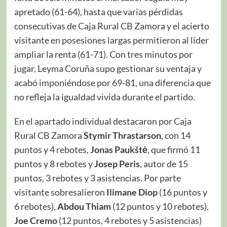
apretado (61-64), hasta que varias pérdidas
consecutivas de Caja Rural CB Zamora y el acierto
visitante en posesiones largas permitieron al líder
ampliar la renta (61-71). Con tres minutos por
jugar, Leyma Coruña supo gestionar su ventaja y
acabó imponiéndose por 69-81, una diferencia que
no refleja la igualdad vivida durante el partido.
En el apartado individual destacaron por Caja
Rural CB Zamora
Stymir Thrastarson
, con 14
puntos y 4 rebotes,
Jonas Paukštė
, que firmó 11
puntos y 8 rebotes y
Josep Peris
, autor de 15
puntos, 3 rebotes y 3 asistencias. Por parte
visitante sobresalieron
Ilimane Diop
(16 puntos y
6 rebotes),
Abdou Thiam
(12 puntos y 10 rebotes),
Joe Cremo
(12 puntos, 4 rebotes y 5 asistencias)