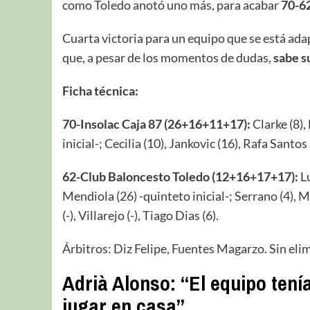
como Toledo anotó uno más, para acabar
70-6
Cuarta victoria para un equipo que se está adap
que, a pesar de los momentos de dudas,
sabe su
Ficha técnica:
70-Insolac Caja 87 (26+16+11+17):
Clarke (8), 
inicial-; Cecilia (10), Jankovic (16), Rafa Santos (
62-Club Baloncesto Toledo (12+16+17+17):
Lu
Mendiola (26) -quinteto inicial-; Serrano (4), Ma
(-), Villarejo (-), Tiago Dias (6).
Árbitros: Diz Felipe, Fuentes Magarzo. Sin eli
Adrià Alonso: “El equipo ten
jugar en casa”