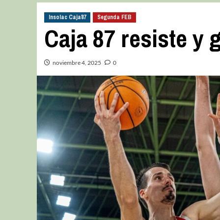
Insolac Caja´87
Segunda FEB
Caja 87 resiste y
noviembre 4, 2025
0