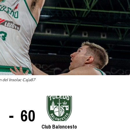
La entrevista bTactic
La entrevista bTactic
mayo 7, 2026
0
Nos hacemos mayores. Vamos creciendo. Tanto así
que el próximo 20 de mayo celebramos nuestro
cuarto cumpleaños. Y todo crecimiento conlleva
 del Insolac Caja87
sus cambios. Cambio que...
Leer más
-
60
Club Baloncesto