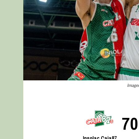
Imagen
70
Insolac Caja87