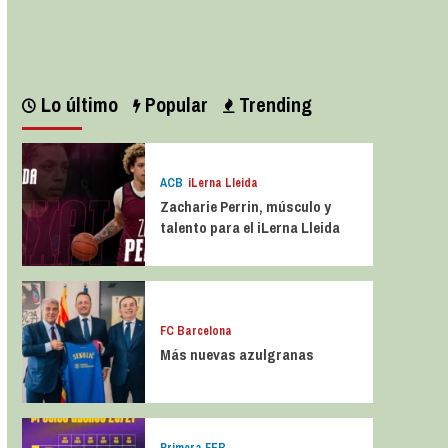
Leer más
Lo último
Popular
Trending
ACB
iLerna Lleida
Zacharie Perrin, músculo y
talento para el iLerna Lleida
FC Barcelona
Más nuevas azulgranas