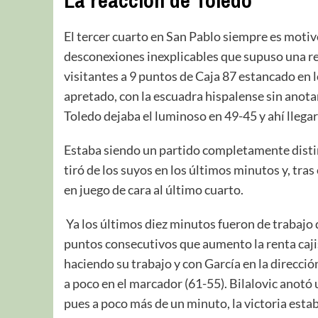
La reacción de Toledo
El tercer cuarto en San Pablo siempre es motivo
desconexiones inexplicables que supuso una re
visitantes a 9 puntos de Caja 87 estancado en 
apretado, con la escuadra hispalense sin anotar
Toledo dejaba el luminoso en 49-45 y ahí lleg
Estaba siendo un partido completamente distint
tiró de los suyos en los últimos minutos y, tras
en juego de cara al último cuarto.
Ya los últimos diez minutos fueron de trabajo d
puntos consecutivos que aumento la renta cajist
haciendo su trabajo y con García en la direcci
a poco en el marcador (61-55). Bilalovic anotó 
pues a poco más de un minuto, la victoria esta