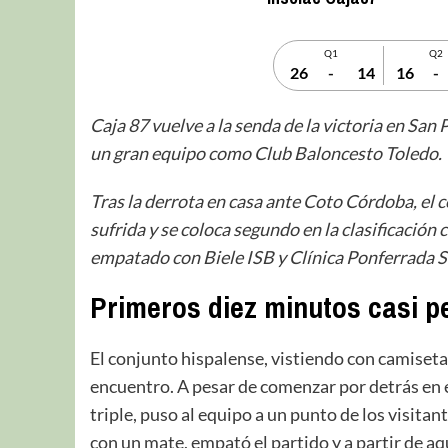
Q1
Q2
26
-
14
16
-
Caja 87 vuelve a la senda de la victoria en San
un gran equipo como Club Baloncesto Toledo.
Tras la derrota en casa ante Coto Córdoba, el c
sufrida y se coloca segundo en la clasificación
empatado con Biele ISB y Clínica Ponferrada 
Primeros diez minutos casi p
El conjunto hispalense, vistiendo con camiseta
encuentro. A pesar de comenzar por detrás en e
triple, puso al equipo a un punto de los visitan
con un mate, empató el partido y a partir de aq