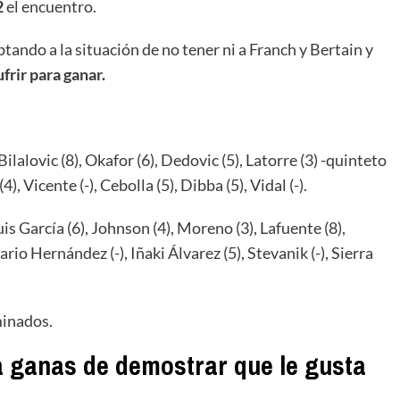
2
el encuentro.
tando a la situación de no tener ni a Franch y Bertain y
frir para ganar.
Bilalovic (8), Okafor (6), Dedovic (5), Latorre (3) -quinteto
4), Vicente (-), Cebolla (5), Dibba (5), Vidal (-).
is García (6), Johnson (4), Moreno (3), Lafuente (8),
rio Hernández (-), Iñaki Álvarez (5), Stevanik (-), Sierra
minados.
ía ganas de demostrar que le gusta