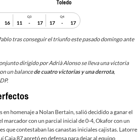
Toledo
Q3
Q4
16
11
-
17
17
-
17
 Pablo tras conseguir el triunfo este pasado domingo ante
onjunto dirigido por Adrià Alonso se lleva una victoria
 con un balance
de cuatro victorias y una derrota
,
SDP.
erfectos
s en homenaje a Nolan Bertain, salió decidido a ganar el
l marcador con un parcial inicial de 0-4, Okafor con un
tes que contestaban las canastas iniciales cajistas. Latorre
uí Caja 87 apretó en defensa para dejar al equipo