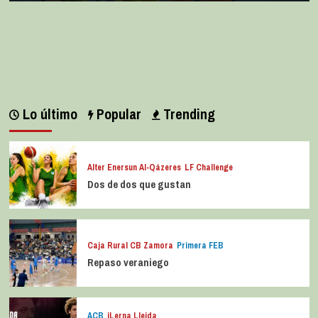
Lo último
Popular
Trending
Alter Enersun Al-Qázeres
LF Challenge
Dos de dos que gustan
Caja Rural CB Zamora
Primera FEB
Repaso veraniego
ACB
iLerna Lleida