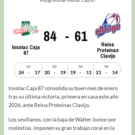
Fotografía del Insolac Caja 87
84
-
61
Reína
Insolac Caja
Proteínas
87
Clavijo
Q1
Q2
Q3
Q4
24
-
17
20
-
19
19
-
11
21
-
14
Insolac Caja 87 consolida su buen mes de enero
tras su última victoria, primera en casa este año
2026, ante Reina Proteínas Clavijo.
Los sevillanos, con la baja de Walter Junior por
molestias, imponen su gran trabajo coral en la