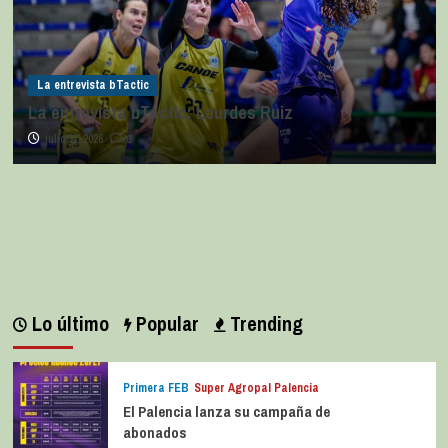
La entrevista bTactic
La entrevista bTactic: Lourdes Ruiz
julio 11, 2026
0
Lo último
Popular
Trending
Primera FEB
Super Agropal Palencia
El Palencia lanza su campaña de
abonados