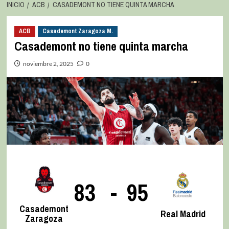
INICIO
ACB
CASADEMONT NO TIENE QUINTA MARCHA
ACB
Casademont Zaragoza M.
Casademont no tiene quinta marcha
noviembre 2, 2025
0
83
-
95
Casademont
Real Madrid
Zaragoza