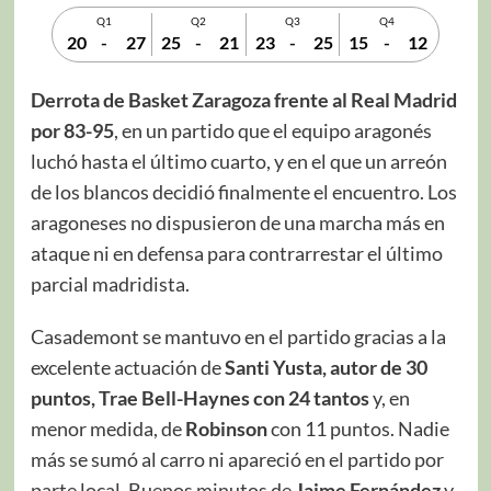
Q1
Q2
Q3
Q4
20
-
27
25
-
21
23
-
25
15
-
12
Derrota de Basket Zaragoza frente al Real Madrid
por 83-95
, en un partido que el equipo aragonés
luchó hasta el último cuarto, y en el que un arreón
de los blancos decidió finalmente el encuentro. Los
aragoneses no dispusieron de una marcha más en
ataque ni en defensa para contrarrestar el último
parcial madridista.
Casademont se mantuvo en el partido gracias a la
excelente actuación de
Santi Yusta, autor de 30
puntos, Trae Bell-Haynes con 24 tantos
y, en
menor medida, de
Robinson
con 11 puntos. Nadie
más se sumó al carro ni apareció en el partido por
parte local. Buenos minutos de
Jaime Fernández
y