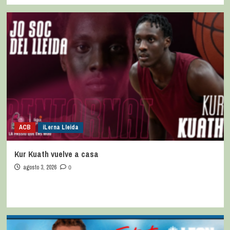
ACB
iLerna Lleida
Kur Kuath vuelve a casa
agosto 3, 2026
0