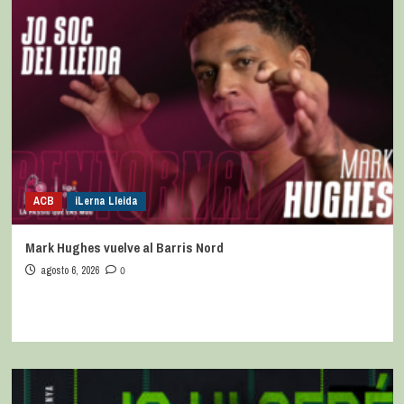
ACB
iLerna Lleida
Mark Hughes vuelve al Barris Nord
agosto 6, 2026
0