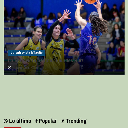
La entrevista bTactic
La entrevista bTactic: Lourdes Ruiz
julio 11, 2026
0
Lo último
Popular
Trending