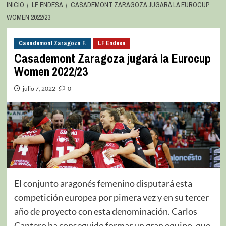
INICIO
LF ENDESA
CASADEMONT ZARAGOZA JUGARÁ LA EUROCUP
WOMEN 2022/23
Casademont Zaragoza F.
LF Endesa
Casademont Zaragoza jugará la Eurocup
Women 2022/23
julio 7, 2022
0
El conjunto aragonés femenino disputará esta
competición europea por pimera vez y en su tercer
año de proyecto con esta denominación. Carlos
Cantero ha conseguido formar un gran equipo, que