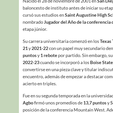
Nacido el 28 de noviembre de 2001 en
San Die
baloncesto de instituto antes de iniciar su etap
cursó sus estudios en
Saint Augustine High Sc
nombrado
Jugador del Año de la conferencia 
etapa júnior.
Su carrera universitaria comenzó en los
Texas 
21
y
2021-22
con un papel muy secundario dent
puntos
y
1 rebote
por partido. Sin embargo, su
2022-23
cuando se incorporó a los
Boise Stat
convertirse en una pieza clave y titular indis
encuentro, además de empezar a destacar com
acierto en triples.
Fue en su segunda temporada en la universidad
Agbo
firmó unos promedios de
13,7 puntos
y
5
posición de la conferencia Mountain West. Ade