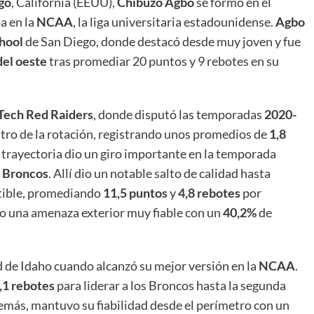
go
, California (EEUU),
Chibuzo Agbo
se formó en el
a en la
NCAA
, la liga universitaria estadounidense.
Agbo
hool
de San Diego, donde destacó desde muy joven y fue
del oeste
tras promediar 20 puntos y 9 rebotes en su
Tech Red Raiders
, donde disputó las temporadas
2020-
ro de la rotación, registrando unos promedios de
1,8
 trayectoria dio un giro importante en la temporada
e Broncos
. Allí dio un notable salto de calidad hasta
cutible, promediando
11,5 puntos
y
4,8 rebotes
por
o una amenaza exterior muy fiable con un
40,2%
de
 de Idaho cuando alcanzó su mejor versión en la
NCAA
.
,1 rebotes
para liderar a los Broncos hasta la segunda
más, mantuvo su fiabilidad desde el perímetro con un