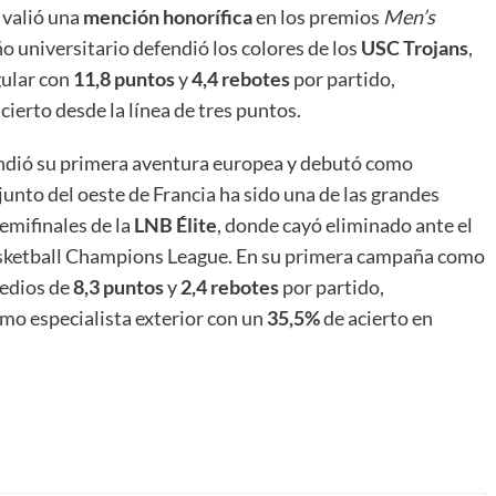
 valió una
mención honorífica
en los premios
Men’s
ño universitario defendió los colores de los
USC Trojans
,
gular con
11,8 puntos
y
4,4 rebotes
por partido,
cierto desde la línea de tres puntos.
dió su primera aventura europea y debutó como
junto del oeste de Francia ha sido una de las grandes
emifinales de la
LNB Élite
, donde cayó eliminado ante el
asketball Champions League. En su primera campaña como
edios de
8,3 puntos
y
2,4 rebotes
por partido,
mo especialista exterior con un
35,5%
de acierto en