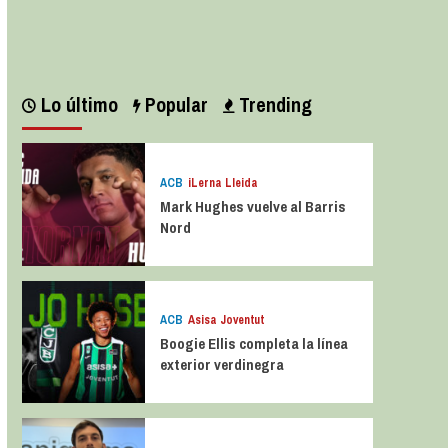
Leer más
Lo último
Popular
Trending
ACB
iLerna Lleida
Mark Hughes vuelve al Barris
Nord
ACB
Asisa Joventut
Boogie Ellis completa la línea
exterior verdinegra