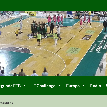
egunda FEB
LF Challenge
Europa
Radio
S MANRESA