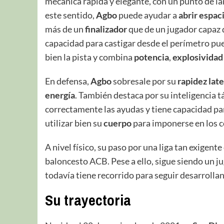
mecánica rápida y elegante, con un punto de la
este sentido,
Agbo
puede ayudar a
abrir espac
más de un
finalizador
que de un jugador capaz d
capacidad para castigar desde el perímetro pue
bien la pista y combina
potencia
,
explosividad
En defensa,
Agbo
sobresale por su
rapidez late
energía
. También destaca por su inteligencia t
correctamente las ayudas y tiene capacidad para
utilizar bien su
cuerpo
para imponerse en los c
A nivel físico, su paso por una liga tan exigent
baloncesto ACB. Pese a ello, sigue siendo un j
todavía tiene recorrido para seguir desarrolla
Su trayectoria