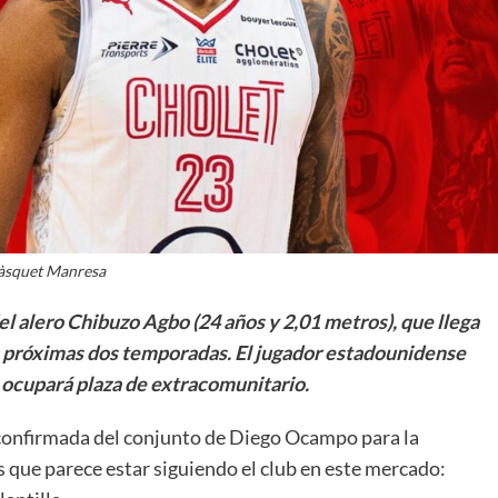
La entrevista bTactic
La entrevista bTactic
mayo 7, 2026
0
Nos hacemos mayores. Vamos creciendo. Tanto así
que el próximo 20 de mayo celebramos nuestro
àsquet Manresa
cuarto cumpleaños. Y todo crecimiento conlleva
l alero Chibuzo Agbo (24 años y 2,01 metros), que llega
sus cambios. Cambio que...
s próximas dos temporadas. El jugador estadounidense
Leer más
 ocupará plaza de extracomunitario.
 confirmada del conjunto de Diego Ocampo para la
 que parece estar siguiendo el club en este mercado: