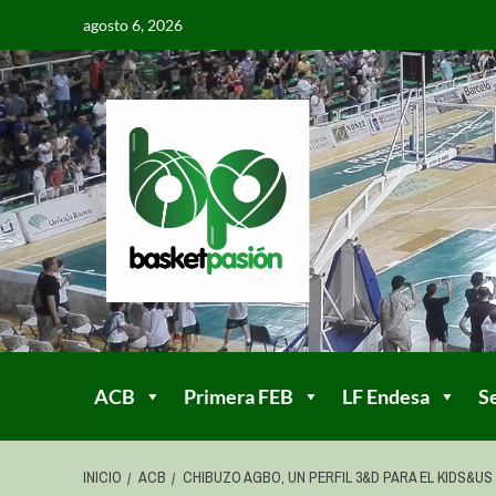
agosto 6, 2026
ACB
Primera FEB
LF Endesa
S
INICIO
ACB
CHIBUZO AGBO, UN PERFIL 3&D PARA EL KIDS&U