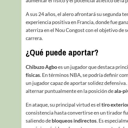
aumentar el físico y el potencial atlético de la p
A sus 24 años, el alero afrontará su segunda 
experiencia positiva en Francia, donde fue gan
aterriza en el Nou Congost con el objetivo de 
carrera.
¿Qué puede aportar?
Chibuzo Agbo
es un jugador que destaca prin
físicas
. En términos NBA, se podría definir com
un jugador capaz de aportar solidez defensiva.
alternar puntualmente en la posición de
ala-pí
En ataque, su principal virtud es el
tiro exterio
consistencia hasta convertirse en un tirador fi
saliendo de
bloqueos indirectos
. Es especialm