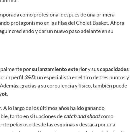
lantilla.
temporada como profesional después de una primera
ando protagonismo en las filas del Cholet Basket. Ahora
seguir creciendo y dar un nuevo paso adelante en su
cipalmente por
su lanzamiento exterior
y sus
capacidades
o un perfil
3&D
: un especialista en el tiro de tres puntos y
 Además, gracias a su corpulencia y físico, también puede
vot
.
r
. A lo largo de los últimos años ha ido ganando
able, tanto en situaciones de
catch and shoot
como
ente peligroso desde las
esquinas
y destaca por una