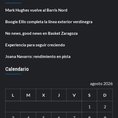
Mark Hughes vuelve al Barris Nord
Boogie Ellis completa la línea exterior verdinegra
No news, good news en Basket Zaragoza
Experiencia para seguir creciendo
Joana Navarro: rendimiento en pista
Calendario
agosto 2026
L
M
X
J
V
S
D
1
2
3
4
5
6
7
8
9