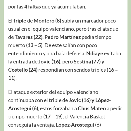
por las
4 faltas
que ya acumulaban.
El
triple
de
Montero (8)
subía un marcador poco
usual en el equipo valenciano, pero tras el ataque
de
Tavares (22),
Pedro Martínez
pedía tiempo
muerto (
13 – 5
). De este salían con poco
entendimiento y una baja defensa.
Ndiaye
evitaba
la entrada de
Jovic (16)
, pero
Sestina (77) y
Costello (24)
respondían con sendos triples (
16 –
11
).
El ataque exterior del equipo valenciano
continuaba con el triple de
Jovic (16) y López-
Arostegui (6),
estos forzaban a
Chus Mateo
a pedir
tiempo muerto (
17 – 19
), el Valencia Basket
conseguía la ventaja.
López-Arostegui
(6)