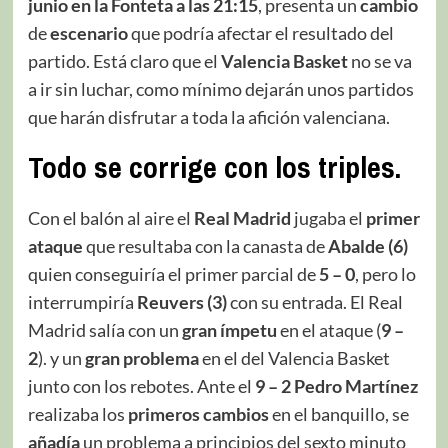
junio en la Fonteta a las 21:15
, presenta un
cambio
de
escenario
que podría afectar el resultado del
partido. Está claro que el
Valencia Basket
no se va
a ir sin luchar, como mínimo dejarán unos partidos
que harán disfrutar a toda la afición valenciana.
Todo se corrige con los triples.
Con el balón al aire el
Real Madrid
jugaba el
primer
ataque
que resultaba con la canasta de
Abalde (6)
quien conseguiría el primer parcial de
5 – 0
, pero lo
interrumpiría
Reuvers (3)
con su entrada. El Real
Madrid salía con un
gran ímpetu
en el ataque (
9 –
2
). y un
gran problema
en el del Valencia Basket
junto con los rebotes. Ante el
9 – 2 Pedro Martínez
realizaba los
primeros cambios
en el banquillo, se
añadía
un problema a principios del sexto minuto