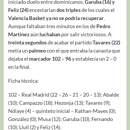
iniciado duelo entre dominicanos.
Garuba (16) y
Feliz (24)
encestarían
dos triples
de los cuales el
Valencia Basket ya no se podría recuperar
.
Aunque faltaban tres minutos en los de
Pedro
Martínez
aún
luchaban
por salir victoriosos. A
treinta segundos
de acabar el partido
Tavares (22)
metía un
palmeo
con el que entraba la canasta que
dejaba el
marcador 102 – 96
y establecía un 2 – 0
en la final.
Ficha técnica:
102 – Real Madrid (22 – 26 – 21 – 20 – 13): Abalde
(10); Campazzo (18); Hezonja (13); Tavares (9);
Ndiaye (4) – quinteto inicial – Rathan-Mayes (0);
González (0); Musa (12); Garuba (10); Fernando
(10); Llull (2) y Feliz (14).