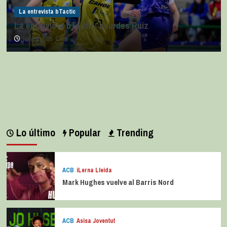
La entrevista bTactic
La entrevista bTactic: Lourdes Ruiz
julio 11, 2026
0
Lo último
Popular
Trending
ACB
iLerna Lleida
Mark Hughes vuelve al Barris Nord
ACB
Asisa Joventut