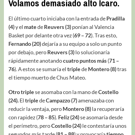
Volamos demasiado alto Ícaro.
El último cuarto iniciaba con la entrada de
Pradilla
(4)
y el
mate
de
Reuvers (3)
ponían al Valencia
Basket por delante otra vez (
69 – 72
). Tras esto,
Fernando (20)
dejaría a su equipo a solo un punto
por debajo, pero
Reuvers
(3)
lo solucionaría
rápidamente anotando
cuatro puntos más
(
71 –
76
). A estos se sumaría el
triple
de
Montero (8)
tras
el tiempo muerto de Chus Mateo.
Otro triple
se asomaba con la mano de
Costello
(24).
El
triple
de
Campazzo (7)
amenazaba con
reducir la ventaja, pero
Montero (8)
la recuperaría
con rapidez (
78 – 85
).
Feliz (24)
se asomaría desde
el perímetro, pero
Costello
(24)
le contestaría unos
segundos más tarde (
81 – 88
) y provocaría
tiempo