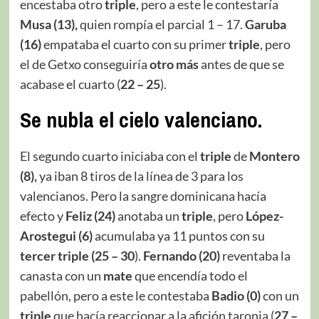
encestaba otro
triple
, pero a este le contestaría
Musa (13),
quien rompía el parcial 1 – 17.
Garuba
(16)
empataba el cuarto con su primer
triple
, pero
el de Getxo conseguiría
otro
más
antes de que se
acabase el cuarto (
22 – 25
).
Se nubla el cielo valenciano.
El segundo cuarto iniciaba con el
triple
de
Montero
(8),
ya iban 8 tiros de la línea de 3 para los
valencianos. Pero la sangre dominicana hacía
efecto y
Feliz (24)
anotaba un
triple
, pero
López-
Arostegui (6)
acumulaba ya 11 puntos con su
tercer
triple
(25 – 30
).
Fernando (20)
reventaba la
canasta con un
mate
que encendía todo el
pabellón, pero a este le contestaba
Badio
(0)
con un
triple
que hacía reaccionar a la afición taronja (
27 –