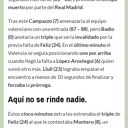
muerto
por parte del
Real Madrid
.
Tras este
Campazzo (7)
amenazaría al equipo
valenciano con una entrada (
87 – 88
), pero
Badio
(0)
anotaría un
triple
que sería
invalidado
por la
previa falta de
Feliz (24).
En el
último minuto
el
Valencia se seguía posicionando
uno por arriba
cuando llegó la falta a
López-Arostegui (6)
quien
sumó otro más.
Llull (23)
lograba empatar el
encuentro a menos de 10 segundos de finalizar y
forzaba
la
prórroga
.
Aquí no se rinde nadie.
Estos
cinco minutos
extra los estrenaba el
triple
de
Feliz (24)
al que le contestaba
Montero (8),
un