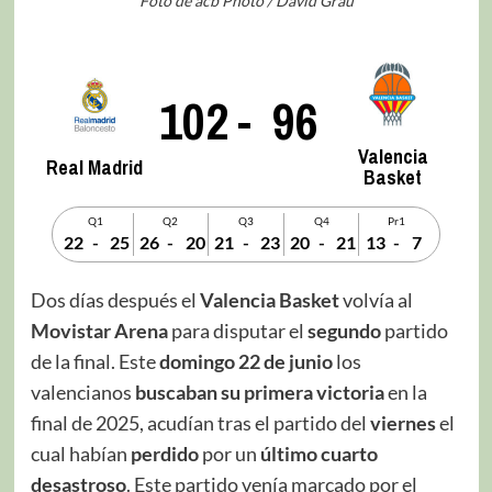
Foto de acb Photo / David Grau
102
-
96
Valencia
Real Madrid
Basket
Q1
Q2
Q3
Q4
Pr1
22
-
25
26
-
20
21
-
23
20
-
21
13
-
7
Dos días después el
Valencia Basket
volvía al
Movistar Arena
para disputar el
segundo
partido
de la final. Este
domingo 22 de junio
los
valencianos
buscaban su primera victoria
en la
final de 2025, acudían tras el partido del
viernes
el
cual habían
perdido
por un
último cuarto
desastroso
. Este partido venía marcado por el