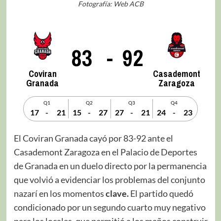
Fotografía: Web ACB
83
-
92
Coviran
Casademont
Granada
Zaragoza
Q1
Q2
Q3
Q4
17
-
21
15
-
27
27
-
21
24
-
23
El Coviran Granada cayó por 83-92 ante el
Casademont Zaragoza en el Palacio de Deportes
de Granada en un duelo directo por la permanencia
que volvió a evidenciar los problemas del conjunto
nazarí en los momentos
clave.
El partido quedó
condicionado por un segundo cuarto muy negativo
para los locales, que permitió a los maños construir