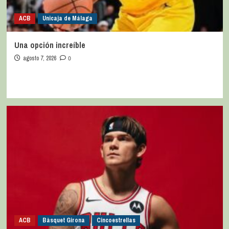
ACB
Unicaja de Málaga
Una opción increíble
agosto 7, 2026
0
ACB
Bàsquet Girona
Cincoestrellas