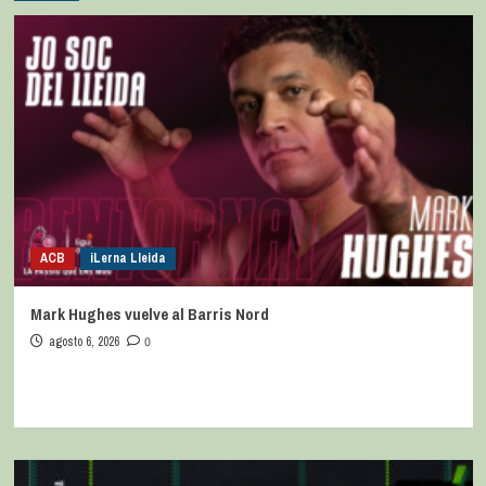
ACB
iLerna Lleida
Mark Hughes vuelve al Barris Nord
agosto 6, 2026
0