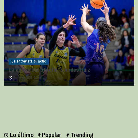
La entrevista bTactic
La entrevista bTactic: Lourdes Ruiz
julio 11, 2026
0
Lo último
Popular
Trending