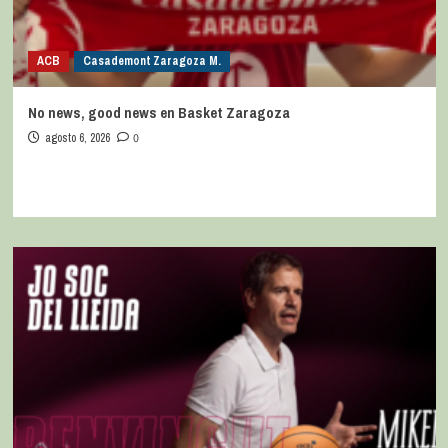
ACB
Casademont Zaragoza M.
No news, good news en Basket Zaragoza
agosto 6, 2026
0