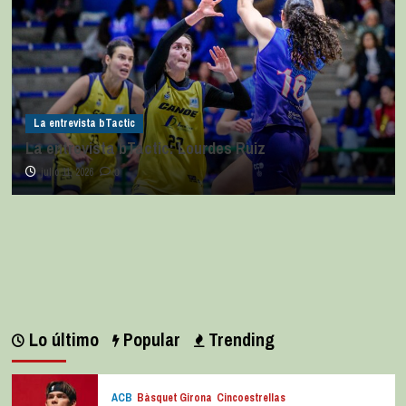
La entrevista bTactic
La entrevista bTactic: Lourdes Ruiz
julio 11, 2026
0
Lo último
Popular
Trending
ACB
Bàsquet Girona
Cincoestrellas