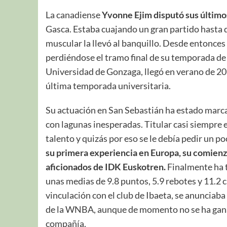
La canadiense
Yvonne Ejim disputó sus último
Gasca. Estaba cuajando un gran partido hasta q
muscular la llevó al banquillo. Desde entonces
perdiéndose el tramo final de su temporada de 
Universidad de Gonzaga, llegó en verano de 202
última temporada universitaria.
Su actuación en San Sebastián ha estado marca
con lagunas inesperadas. Titular casi siempre 
talento y quizás por eso se le debía pedir un p
su primera experiencia en Europa, su comienz
aficionados de IDK Euskotren.
Finalmente ha 
unas medias de 9.8 puntos, 5.9 rebotes y 11.2 c
vinculación con el club de Ibaeta, se anunciab
de la WNBA, aunque de momento no se ha ganad
compañía.