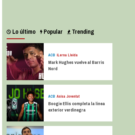
Leer más
Lo último
Popular
Trending
ACB
iLerna Lleida
Mark Hughes vuelve al Barris
Nord
ACB
Asisa Joventut
Boogie Ellis completa la línea
exterior verdinegra