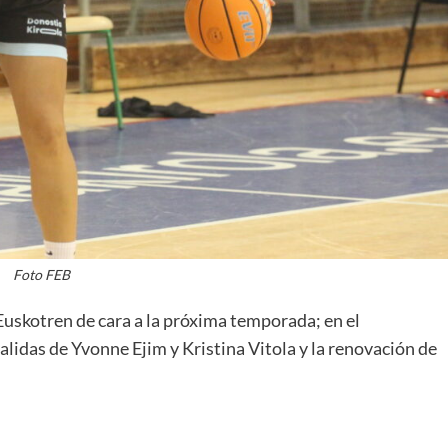
La entrevista bTactic
La entrevista bTactic
mayo 7, 2026
0
Nos hacemos mayores. Vamos creciendo. Tanto así
que el próximo 20 de mayo celebramos nuestro
cuarto cumpleaños. Y todo crecimiento conlleva
Foto FEB
sus cambios. Cambio que...
Euskotren de cara a la próxima temporada; en el
Leer más
alidas de Yvonne Ejim y Kristina Vitola y la renovación de