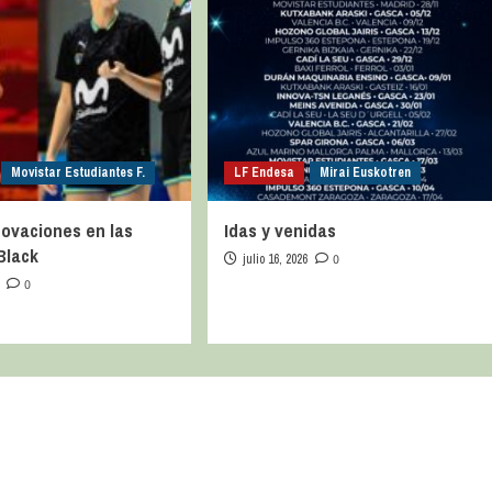
Movistar Estudiantes F.
LF Endesa
Mirai Euskotren
ovaciones en las
Idas y venidas
Black
julio 16, 2026
0
0