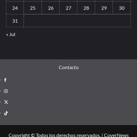
24
25
26
27
28
29
30
31
« Jul
Contacto
Copyright © Todos los derechos reservados.
|
CoverNews