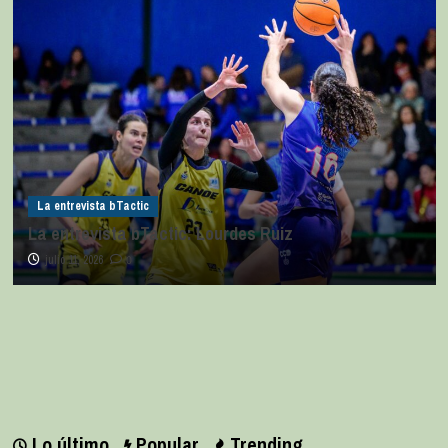
La entrevista bTactic
La entrevista bTactic: Lourdes Ruiz
julio 11, 2026
0
Lo último
Popular
Trending