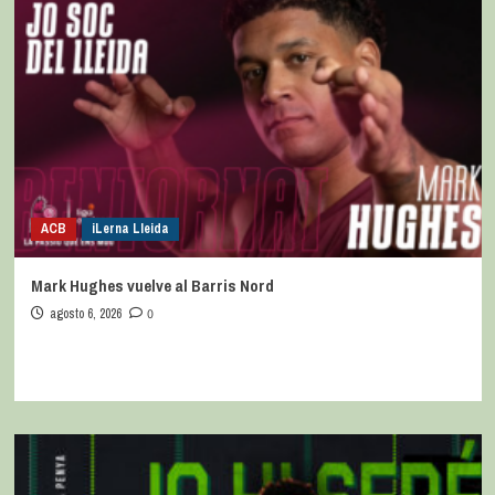
ACB
iLerna Lleida
Mark Hughes vuelve al Barris Nord
agosto 6, 2026
0