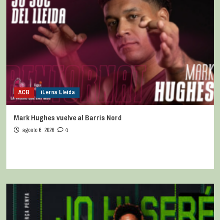
ACB
iLerna Lleida
Mark Hughes vuelve al Barris Nord
agosto 6, 2026
0