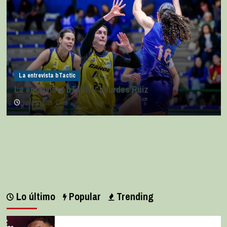
La entrevista bTactic
La entrevista bTactic: Lourdes Ruiz
julio 11, 2026
0
Lo último
Popular
Trending