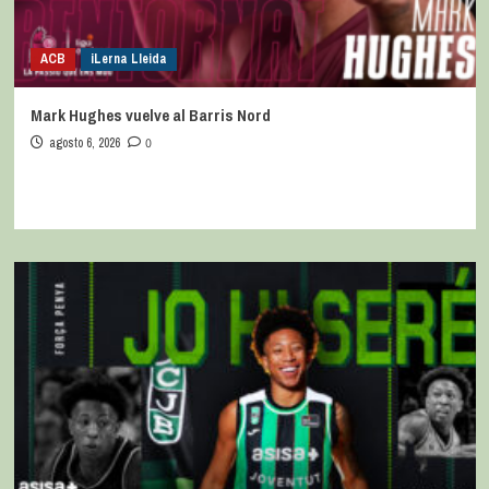
ACB
iLerna Lleida
Mark Hughes vuelve al Barris Nord
agosto 6, 2026
0