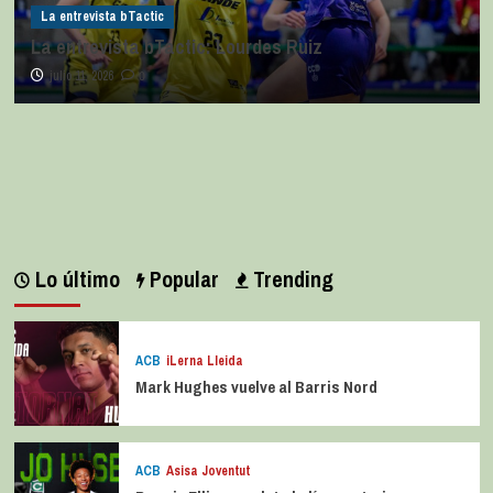
La entrevista bTactic
La entrevista bTactic: Lourdes Ruiz
julio 11, 2026
0
Lo último
Popular
Trending
ACB
iLerna Lleida
Mark Hughes vuelve al Barris Nord
ACB
Asisa Joventut