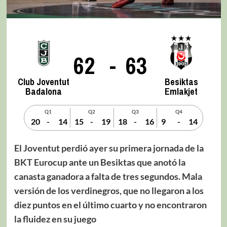
62
-
63
Club Joventut
Besiktas
Badalona
Emlakjet
Q1
Q2
Q3
Q4
20
-
14
15
-
19
18
-
16
9
-
14
El Joventut perdió ayer su primera jornada de la
BKT Eurocup ante un Besiktas que anotó la
canasta ganadora a falta de tres segundos. Mala
versión de los verdinegros, que no llegaron a los
diez puntos en el último cuarto y no encontraron
la fluidez en su juego