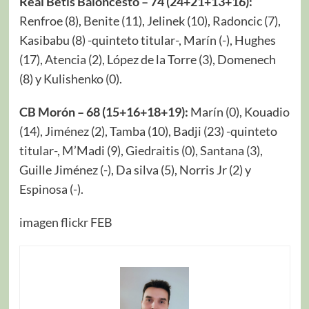
Real Betis Baloncesto – 74 (24+21+13+16):
Renfroe (8), Benite (11), Jelinek (10), Radoncic (7),
Kasibabu (8) -quinteto titular-, Marín (-), Hughes
(17), Atencia (2), López de la Torre (3), Domenech
(8) y Kulishenko (0).
CB Morón – 68 (15+16+18+19):
Marín (0), Kouadio
(14), Jiménez (2), Tamba (10), Badji (23) -quinteto
titular-, M’Madi (9), Giedraitis (0), Santana (3),
Guille Jiménez (-), Da silva (5), Norris Jr (2) y
Espinosa (-).
imagen flickr FEB