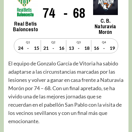
74
-
68
C. B.
Real Betis
Naturavia
Baloncesto
Morón
Q1
Q2
Q3
Q4
24
-
15
21
-
16
13
-
18
16
-
19
El equipo de Gonzalo García de Vitoria ha sabido
adaptarse a las circunstancias marcadas por las
lesiones y volver a ganar en casa frente a Naturavia
Morón por 74 – 68. Con un final apretado, se ha
vivido una de las mejores jornadas que se
recuerdan en el pabellón San Pablo con la visita de
los vecinos sevillanos y con un final más que
emocionante.