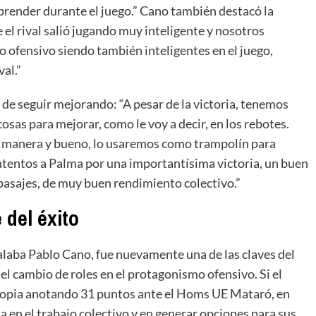
 aprender durante el juego.” Cano también destacó la
 el rival salió jugando muy inteligente y nosotros
 ofensivo siendo también inteligentes en el juego,
al.”
 de seguir mejorando: “A pesar de la victoria, tenemos
as para mejorar, como le voy a decir, en los rebotes.
or manera y bueno, lo usaremos como trampolín para
ntentos a Palma por una importantísima victoria, un buen
asajes, de muy buen rendimiento colectivo.”
 del éxito
alaba Pablo Cano, fue nuevamente una de las claves del
 el cambio de roles en el protagonismo ofensivo. Si el
propia anotando 31 puntos ante el Homs UE Mataró, en
 en el trabajo colectivo y en generar opciones para sus