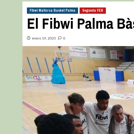
Fibwi Mallorca Basket Palma
Segunda FEB
El Fibwi Palma Bà
enero 19, 2025
0