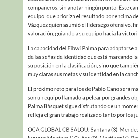
compañeros, sin anotar ningún punto. Este cam
equipo, que prioriza el resultado por encima de 
Vázquez quien asumió el liderazgo ofensivo, f
valoración, guiando a su equipo hacia la victori
La capacidad del Fibwi Palma para adaptarse a 
de las señas de identidad que está marcando la
su posición en la clasificación, sino que tambi
muy claras sus metas y su identidad en la canc
El próximo reto para los de Pablo Cano será m
son un equipo llamado a pelear por grandes obj
Palma Bàsquet sigue disfrutando de un moment
refleja el gran trabajo realizado tanto por los
OCA GLOBAL CB SALOU: Santana (3), Mendes (5)
jugaron Montero (10), Aso (0), Martínez (6), Revi