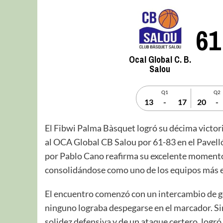
61
Ocal Global C. B.
Salou
Q1
Q2
13
-
17
20
-
El Fibwi Palma Bàsquet logró su décima victo
al OCA Global CB Salou por 61-83 en el Pavelló 
por Pablo Cano reafirma su excelente momento 
consolidándose como uno de los equipos más e
El encuentro comenzó con un intercambio de go
ninguno lograba despegarse en el marcador. Si
solidez defensiva y de un ataque certero, logr