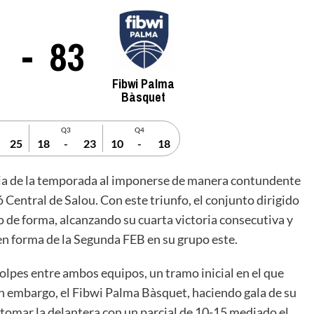
-
83
Fibwi Palma
Bàsquet
Q3
Q4
25
18
-
23
10
-
18
ria de la temporada al imponerse de manera contundente
Central de Salou. Con este triunfo, el conjunto dirigido
de forma, alcanzando su cuarta victoria consecutiva y
n forma de la Segunda FEB en su grupo este.
lpes entre ambos equipos, un tramo inicial en el que
n embargo, el Fibwi Palma Bàsquet, haciendo gala de su
ó tomar la delantera con un parcial de 10-15 mediado el