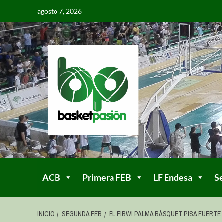
agosto 7, 2026
ACB
Primera FEB
LF Endesa
S
INICIO
SEGUNDA FEB
EL FIBWI PALMA BÀSQUET PISA FUERTE