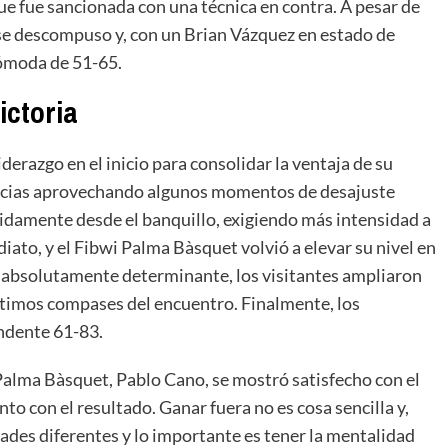
que fue sancionada con una técnica en contra. A pesar de
se descompuso y, con un Brian Vázquez en estado de
cómoda de 51-65.
ictoria
derazgo en el inicio para consolidar la ventaja de su
ancias aprovechando algunos momentos de desajuste
pidamente desde el banquillo, exigiendo más intensidad a
iato, y el Fibwi Palma Bàsquet volvió a elevar su nivel en
 absolutamente determinante, los visitantes ampliaron
últimos compases del encuentro. Finalmente, los
ndente 61-83.
i Palma Bàsquet, Pablo Cano, se mostró satisfecho con el
to con el resultado. Ganar fuera no es cosa sencilla y,
ades diferentes y lo importante es tener la mentalidad