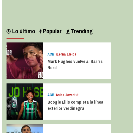
Leer más
Lo último
Popular
Trending
ACB
iLerna Lleida
Mark Hughes vuelve al Barris
Nord
ACB
Asisa Joventut
Boogie Ellis completa la línea
exterior verdinegra