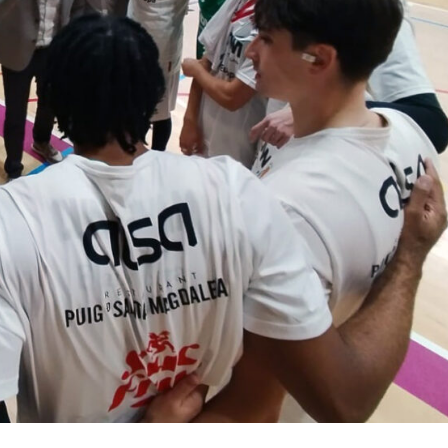
La entrevista bTactic
La entrevista bTactic
mayo 7, 2026
0
Nos hacemos mayores. Vamos creciendo. Tanto así
que el próximo 20 de mayo celebramos nuestro
cuarto cumpleaños. Y todo crecimiento conlleva
sus cambios. Cambio que...
Leer más