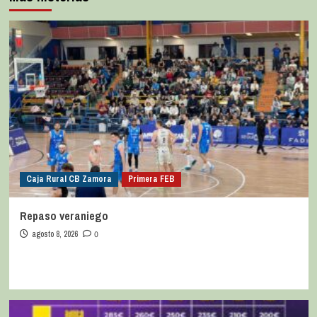
Caja Rural CB Zamora
Primera FEB
Repaso veraniego
agosto 8, 2026
0