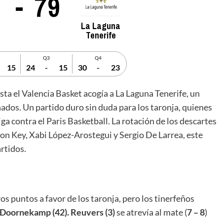
-
79
La Laguna
Tenerife
Q3
Q4
15
24
-
15
30
-
23
sta el Valencia Basket acogía a La Laguna Tenerife, un
nados. Un partido duro sin duda para los taronja, quienes
ga contra el Paris Basketball. La rotación de los descartes
on Key, Xabi López-Arostegui y Sergio De Larrea, este
rtidos.
s puntos a favor de los taronja, pero los tinerfeños
Doornekamp (42). Reuvers (3)
se atrevía al mate (
7 – 8
)