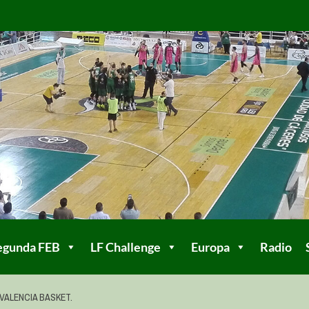
egunda FEB
LF Challenge
Europa
Radio
VALENCIA BASKET.