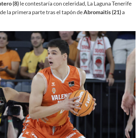
tero (8)
le contestaría con celeridad, La Laguna Tenerife
e la primera parte tras el tapón de
Abromaitis (21)
a