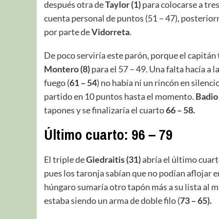
después otra de
Taylor (1)
para colocarse a tres
cuenta personal de puntos (51 – 47), posterior
por parte de
Vidorreta
.
De poco serviría este parón, porque el capitán 
Montero (8)
para el 57 – 49. Una falta hacía a la
fuego (
61 – 54
) no había ni un rincón en silenci
partido en 10 puntos hasta el momento.
Badio 
tapones y se finalizaría el cuarto
66 – 58.
Último cuarto: 96 – 79
El triple de
Giedraitis (31)
abría el último cuar
pues los taronja sabían que no podían afloja
húngaro sumaría otro tapón más a su lista al 
estaba siendo un arma de doble filo (
73 – 65).