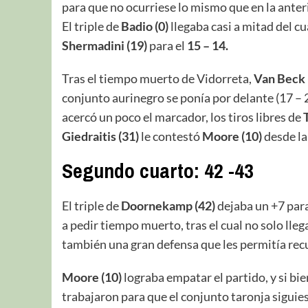
para que no ocurriese lo mismo que en la anter
El triple de
Badio (0)
llegaba casi a mitad del cu
Shermadini (19)
para el
15 – 14.
Tras el tiempo muerto de Vidorreta,
Van Beck 
conjunto aurinegro se ponía por delante (17 – 21
acercó un poco el marcador, los tiros libres de
Giedraitis (31)
le contestó
Moore (10)
desde la
Segundo cuarto: 42 -43
El triple de
Doornekamp (42)
dejaba un +7 para
a pedir tiempo muerto, tras el cual no solo lle
también una gran defensa que les permitía recu
Moore (10)
lograba empatar el partido, y si bi
trabajaron para que el conjunto taronja siguies