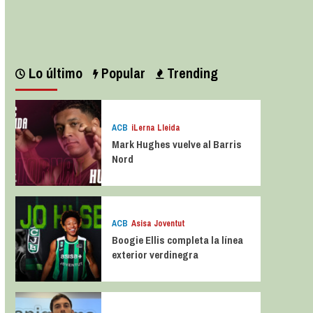
Leer más
Lo último
Popular
Trending
ACB
iLerna Lleida
Mark Hughes vuelve al Barris
Nord
ACB
Asisa Joventut
Boogie Ellis completa la línea
exterior verdinegra