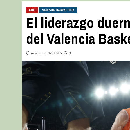
ACB
Valencia Basket Club
El liderazgo duer
del Valencia Baske
noviembre 16, 2025
0