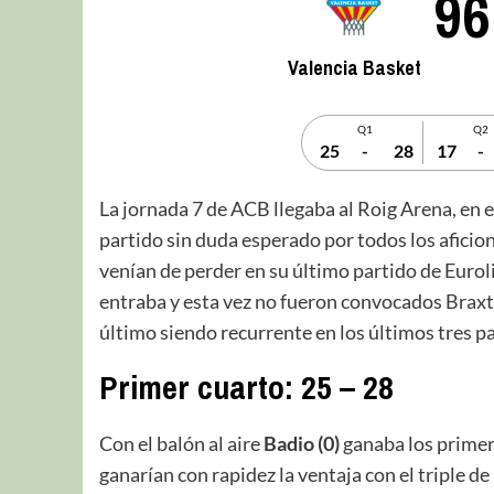
96
Valencia Basket
Q1
Q2
25
-
28
17
-
La jornada 7 de ACB llegaba al Roig Arena, en e
partido sin duda esperado por todos los aficio
venían de perder en su último partido de Euroli
entraba y esta vez no fueron convocados Braxt
último siendo recurrente en los últimos tres pa
Primer cuarto: 25 – 28
Con el balón al aire
Badio (0)
ganaba los primero
ganarían con rapidez la ventaja con el triple de