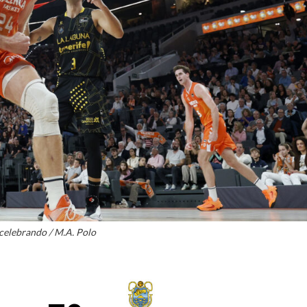
La entrevista bTactic
La entrevista bTactic
mayo 7, 2026
0
Nos hacemos mayores. Vamos creciendo. Tanto así
que el próximo 20 de mayo celebramos nuestro
cuarto cumpleaños. Y todo crecimiento conlleva
sus cambios. Cambio que...
Leer más
celebrando / M.A. Polo