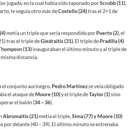
ior jugada, en la cual había sido taponado por
Scrubb (11)
.
arto, le seguía otro más de
Costello (24)
tras el 2+1 de
(4)
metía un triple que sería respondido por
Puerto (2)
, el
) tras el triple de
Giedraitis (31).
El triple de
Pradilla (4)
Thompson (13)
inauguraban el último minuto y al triple de
 misma distancia.
 el conjunto aurinegro,
Pedro Martínez
se veía obligado
gaba el ataque de
Moore (10)
y el triple de
Taylor (1)
sino
perar el balón (
34 – 36
).
en
Abromaitis (21)
metía el triple,
Sima (77) y Moore (10)
e por delante (40 – 39). El último minuto se estrenaba