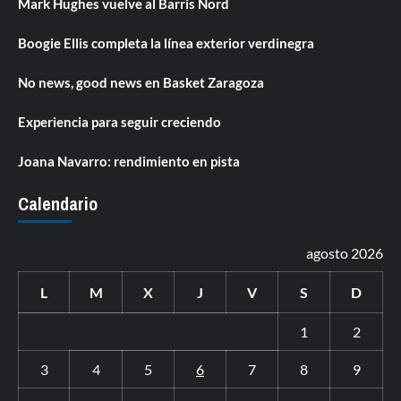
Mark Hughes vuelve al Barris Nord
Boogie Ellis completa la línea exterior verdinegra
No news, good news en Basket Zaragoza
Experiencia para seguir creciendo
Joana Navarro: rendimiento en pista
Calendario
agosto 2026
L
M
X
J
V
S
D
1
2
3
4
5
6
7
8
9