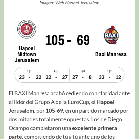
Imagen: Web Hapoel Jerusalem.
105
-
69
Hapoel
Midtown
Baxi Manresa
Jerusalem
Q1
Q2
Q3
Q4
23
-
22
22
-
27
27
-
8
33
-
12
El BAXI Manresa acabó cediendo con claridad ante
el líder del Grupo A de la EuroCup, el
Hapoel
Jerusalem
, por
105-69
, en un partido marcado por
dos mitades totalmente opuestas. Los de Diego
Ocampo completaron una
excelente primera
parte
, compitiendo de tú a tú ante uno de los