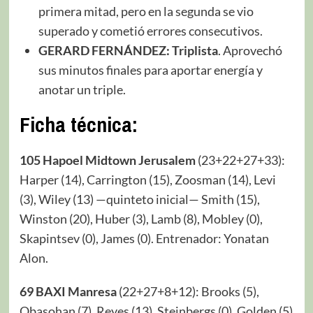
primera mitad, pero en la segunda se vio
superado y cometió errores consecutivos.
GERARD FERNÁNDEZ: Triplista
. Aprovechó
sus minutos finales para aportar energía y
anotar un triple.
Ficha técnica:
105 Hapoel Midtown Jerusalem
(23+22+27+33):
Harper (14), Carrington (15), Zoosman (14), Levi
(3), Wiley (13) —quinteto inicial— Smith (15),
Winston (20), Huber (3), Lamb (8), Mobley (0),
Skapintsev (0), James (0). Entrenador: Yonatan
Alon.
69 BAXI Manresa
(22+27+8+12): Brooks (5),
Obasohan (7), Reyes (13), Steinbergs (0), Golden (5)