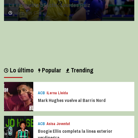
La entrevista bTactic: Lourdes Ruiz
julio 11, 2026
0
Lo último
Popular
Trending
ACB
iLerna Lleida
Mark Hughes vuelve al Barris Nord
ACB
Asisa Joventut
Boogie Ellis completa la línea exterior
verdinegra