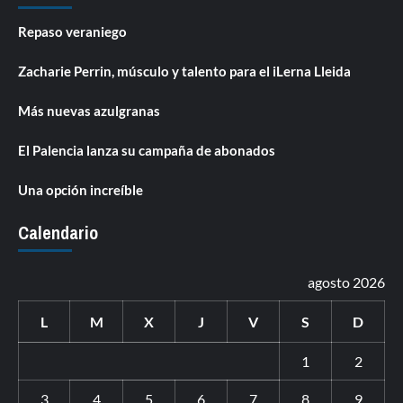
Repaso veraniego
Zacharie Perrin, músculo y talento para el iLerna Lleida
Más nuevas azulgranas
El Palencia lanza su campaña de abonados
Una opción increíble
Calendario
agosto 2026
L
M
X
J
V
S
D
1
2
3
4
5
6
7
8
9