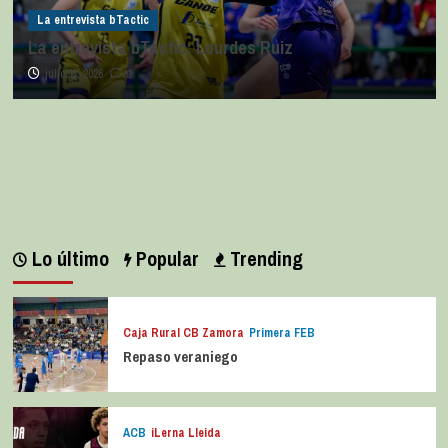
La entrevista bTactic
La entrevista bTactic: Lourdes Ruiz
julio 11, 2026
0
Lo último
Popular
Trending
Caja Rural CB Zamora
Primera FEB
Repaso veraniego
ACB
iLerna Lleida