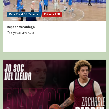
Caja Rural CB Zamora
Primera FEB
Repaso veraniego
agosto 8, 2026
0